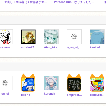
仲良し＋関係者（＋所有者が仲良しなりたい人）応援スタジオ！
Persona Hub なりチャしたい人集まれ！
terateruraito
suzaku2200
Aisu_Aka
o_su_si_
kanion9
_su_si_
kuronek
bob-46
empireofpalau
dongurinowashoku