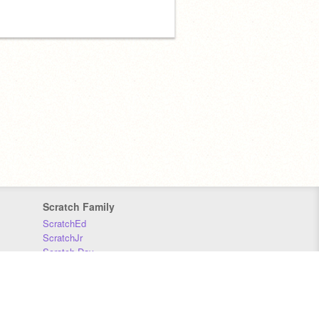
Scratch Family
ScratchEd
ScratchJr
Scratch Day
Scratch Conference
Scratch Foundation