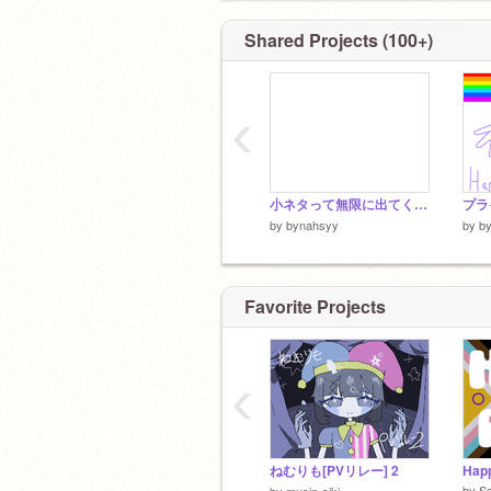
Shared Projects (100+)
‹
小ネタって無限に出てくるよね
プラ
by
bynahsyy
by
b
Favorite Projects
‹
ねむりも[PVリレー] 2
by
Sc
by
musin-siki