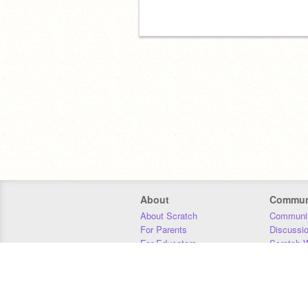
About
Commun
About Scratch
Communit
For Parents
Discussi
For Educators
Scratch W
For Developers
Statistics
Our Team
Donors
Jobs