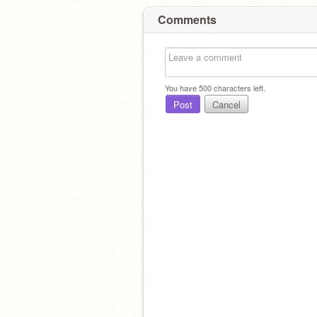
Comments
You have
500
characters left.
Post
Cancel