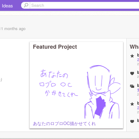
Ideas
 11 months
ago
Featured Project
Wha
2
2
り
2
2
あなたのロブロOC描かせてくれ
2