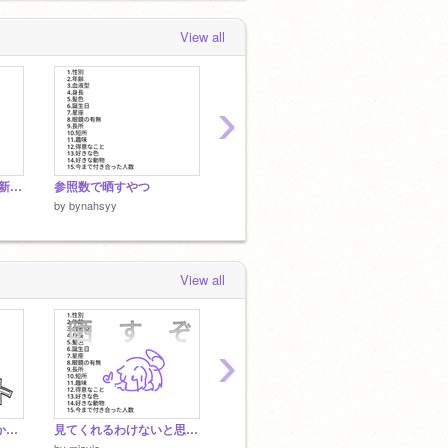
ット remix-2
 months ago
View all
›
狂った奴らの茶番劇 新しい仲間
参照数で晒すやつ
SD行けなかった
絵だけ
by
bynahsyy
by
bynahsyy
by
byna
View all
›
[参加シート]ニートしかいない夜間警備系ゲーム
見てくれるわけないと思うけど晒しまっせ
#病名は PVリレー
by
miavie
by
musin-siki
by
atar