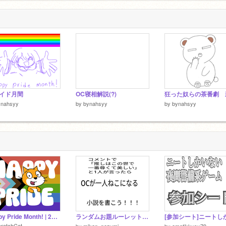
2
イド月間
OC寝相解説(?)
ynahsyy
by
bynahsyy
by
bynahsyy
Happy Pride Month! | 2026
ランダムお題ルーレット remix-2
ratchCat
by
mikan_nezumi
by
omotikkusu79