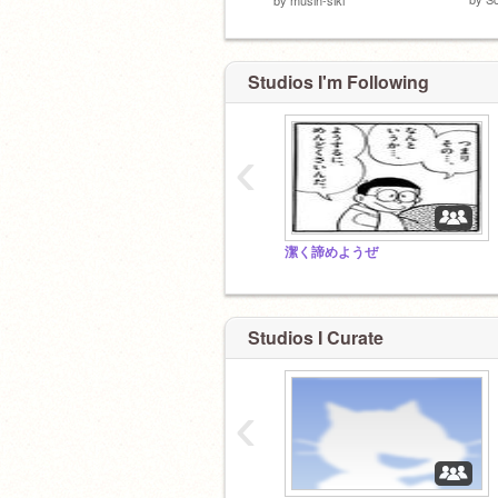
Studios I'm Following
‹
潔く諦めようぜ
Studios I Curate
‹