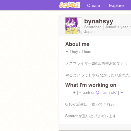
Create
Explore
bynahsyy
Scratcher
Joined
1 year,
Japan
About me
✦ They / Them
メズマライザー2億回再生おめでとう
やるといってもやらなかったり忘れた
What I'm working on
✦ [✧ partner
@musin-siki
] ✦
6/10が誕生日 祝ってくれぃ
Scratchが重いとブチギレます