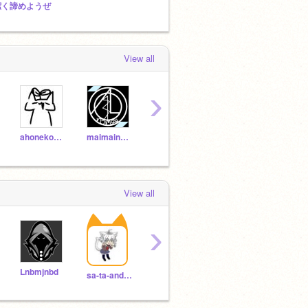
潔く諦めようぜ
【公式】かみさまのみちびき
Untitl
View all
›
ahoneko877
maimainomai
naa_na_
dongurinowashoku
View all
›
Lnbmjnbd
123zzzwwwww0
osusi-da-karubi
sa-ta-andagi