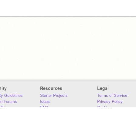
ity
Resources
Legal
y Guidelines
Starter Projects
Terms of Service
on Forums
Ideas
Privacy Policy
iki
FAQ
Cookies
Download
DMCA
Contact Us
DSA Requirements
MIT Accessibility