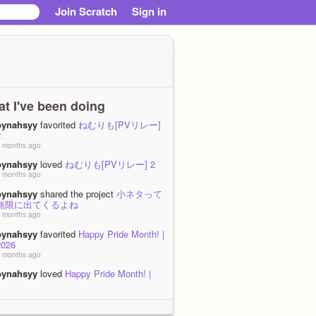
Join Scratch
Sign in
t I've been doing
bynahsyy
favorited
ねむりも[PVリレー]
2
 months ago
bynahsyy
loved
ねむりも[PVリレー] 2
 months ago
bynahsyy
shared the project
小ネタって
無限に出てくるよね
 months ago
bynahsyy
favorited
Happy Pride Month! |
2026
 months ago
bynahsyy
loved
Happy Pride Month! |
2026
 months ago
bynahsyy
favorited
ランダムお題ルーレ