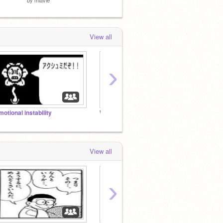
View all
›
motional instability
Weoだけのなんでもスタジオ
fors
View all
›