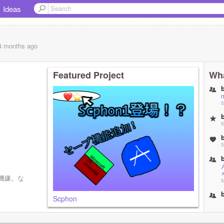
Ideas
 4 months
ago
Featured Project
Wha
5
5
5
機嫌。な
5
Scphon
5