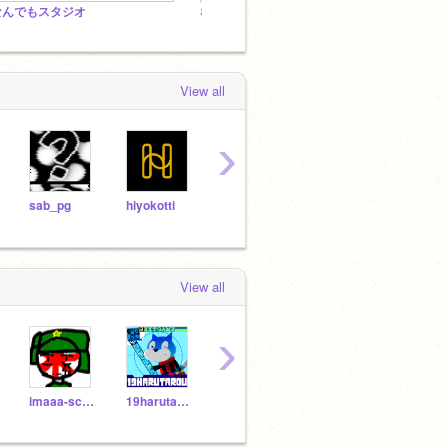
なんでもスタジオ
なんでもスタジオ
View all
›
sab_pg
hiyokotti
yoroshikuma
takechan-y
kanet
View all
›
imaaa-scratch
19harutarou
shuukun_15
yagiwataru2013
haej