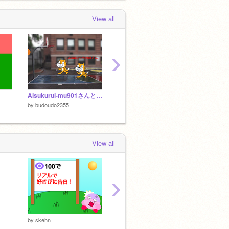
下に落ちてたらどうしますか？と言って
みた
View all
 months, 1 week ago
›
Aisukurui-mu901さんとコラボ（初アニメ）
復活
新アイ
by
budoudo2355
by
budoudo2355
by
budo
View all
›
⬛✅✅✅⬛⬛✅⬛⬛✅✅✅⬛ ⬛✅⬛✅⬛⬛✅⬛⬛✅⬛✅⬛ ⬛✅✅✅⬛⬛✅⬛⬛✅⬛✅⬛ ⬛✅⬛✅⬛⬛✅⬛⬛✅⬛✅⬛ ⬛✅✅✅⬛⬛✅⬛⬛✅✅✅⬛
by
skehn
by
o2ta