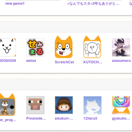
new game‼︎
=なんでもスタ=3年もありがとう！
00384206
watos
azasumaru
ScratchCat
KUTOCHAN
PrestonIsBack_OMG
aisukuri-mu901
12haru3
gyakuhonyakusss2
the_programmer_cat