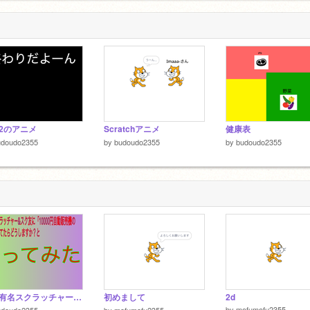
6
2のアニメ
Scratchアニメ
健康表
udoudo2355
by
budoudo2355
by
budoudo2355
企画有名スクラッチャー&スク友に10000円自動販売機の下に落ちてたらどうしますか？と言ってみた
初めまして
2d
by
mofumofu2355
udoudo2355
by
mofumofu2355