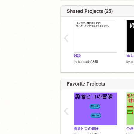
Shared Projects (25)
‹
雑談
過去
by
budoudo2355
by
b
Favorite Projects
‹
勇者ピコの冒険
by
mofumofu2355
by
b