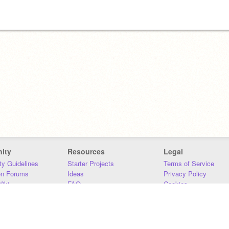
ity
Resources
Legal
y Guidelines
Starter Projects
Terms of Service
on Forums
Ideas
Privacy Policy
iki
FAQ
Cookies
Download
DMCA
Contact Us
DSA Requirements
MIT Accessibility