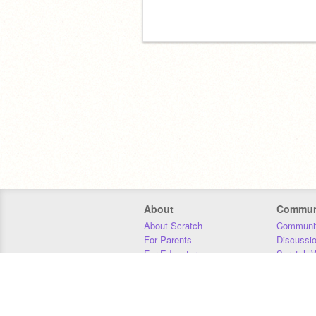
About
Commun
About Scratch
Communit
For Parents
Discussi
For Educators
Scratch W
For Developers
Statistics
Our Team
Donors
Jobs