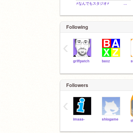
⚡なんでもスタジオ⚡ ⚡anything studio⚡
Following
‹
griffpatch
baxz
s
Followers
‹
imaaa-
shiogame