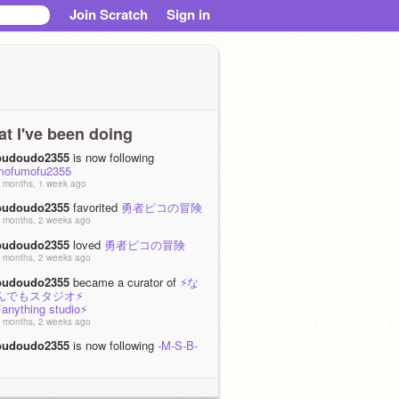
Join Scratch
Sign in
t I've been doing
budoudo2355
is now following
mofumofu2355
 months, 1 week ago
budoudo2355
favorited
勇者ピコの冒険
 months, 2 weeks ago
budoudo2355
loved
勇者ピコの冒険
 months, 2 weeks ago
budoudo2355
became a curator of
⚡な
んでもスタジオ⚡
⚡anything studio⚡
 months, 2 weeks ago
budoudo2355
is now following
-M-S-B-
 months, 3 weeks ago
budoudo2355
favorited
企画有名スクラ
ッチャー&スク友に10000円自動販売機の