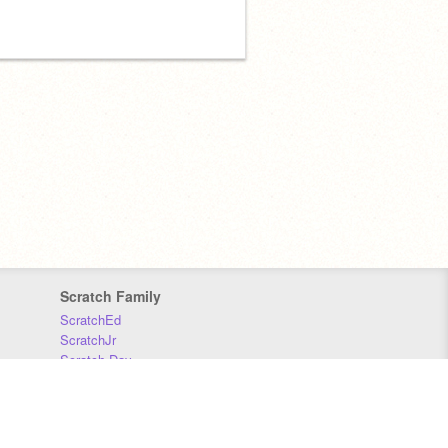
Scratch Family
ScratchEd
ScratchJr
Scratch Day
Scratch Conference
Scratch Foundation