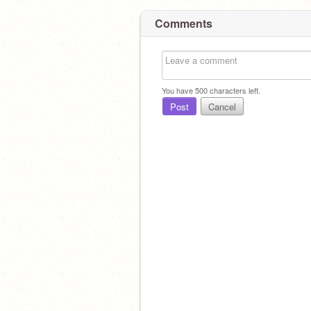
Comments
You have
500
characters left.
Post
Cancel