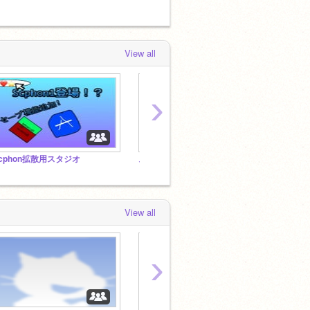
by
ONEpmn
View all
›
cphon拡散用スタジオ
スクラッチガチ勢&拡散スタジオフォローして
小学生
View all
›