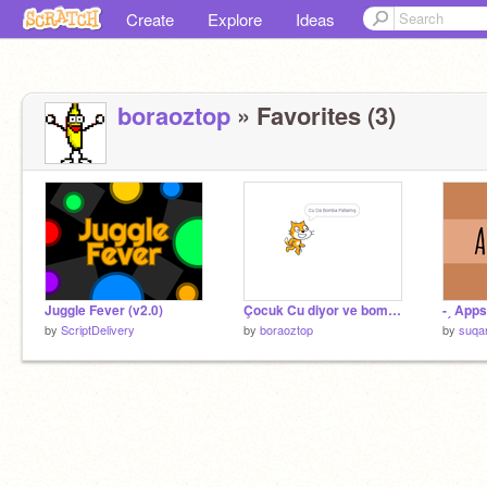
Create
Explore
Ideas
boraoztop
» Favorites (3)
Juggle Fever (v2.0)
Çocuk Cu diyor ve bomba patlıyor
-ˏ Apps 
by
ScriptDelivery
by
boraoztop
by
suqar