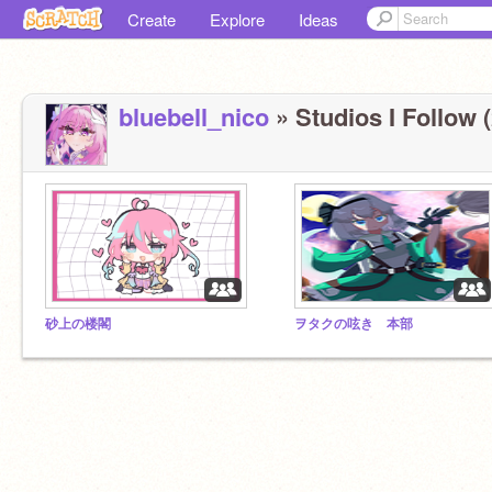
Create
Explore
Ideas
bluebell_nico
» Studios I Follow (
砂上の楼閣
ヲタクの呟き 本部