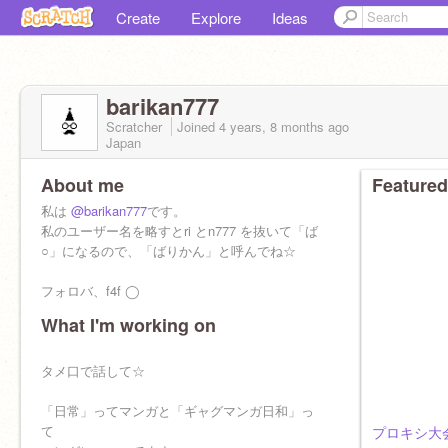
Create
Explore
Ideas
barikan777
Scratcher
Joined
4 years, 8 months
ago
Japan
About me
Featured
私は
@barikan777
です。
私のユーザー名を略すとri とn777 を抜いて「ば
○」になるので、「ばりかん」と呼んでね☆
フォロバ、f4f ◯
What I'm working on
タメ口で話して☆
「日常」ってマンガと「ギャグマンガ日和」っ
て
プロキシ大