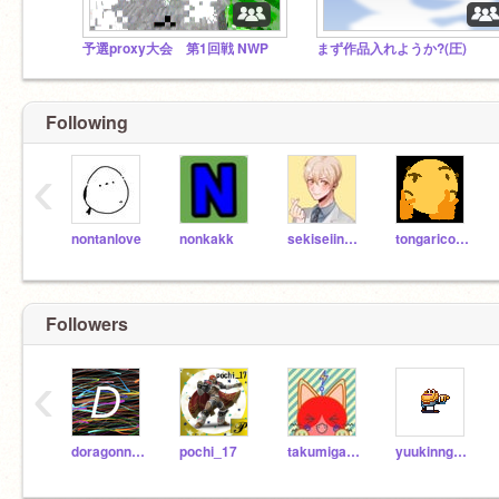
予選proxy大会 第1回戦 NWP
まず作品入れようか?(圧)
Following
‹
nontanlove
nonkakk
sekiseiinkokoko
tongaricoon
Followers
‹
doragonn789
pochi_17
takumigame1125
yuukinngu11