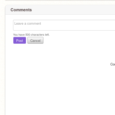
Comments
You have
500
characters left.
Post
Cancel
Co