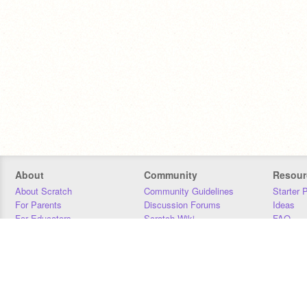
About
Community
Resour
About Scratch
Community Guidelines
Starter 
For Parents
Discussion Forums
Ideas
For Educators
Scratch Wiki
FAQ
For Developers
Statistics
Downloa
Our Team
Contact
Donors
Jobs
Donate