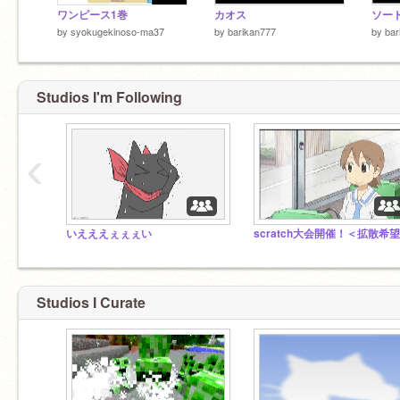
ワンピース1巻
カオス
ソー
by
syokugekinoso-ma37
by
barikan777
by
bar
Studios I'm Following
‹
いえええぇぇぇい
Studios I Curate