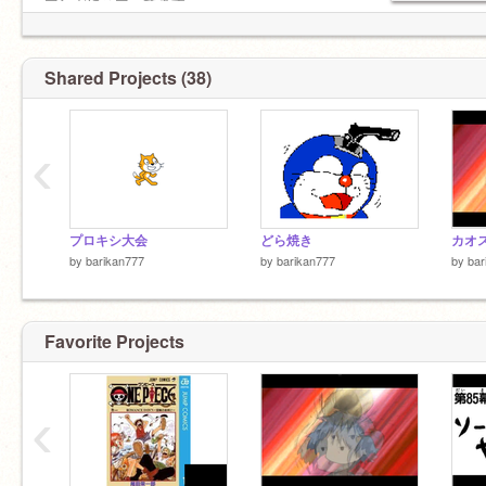
マンガにハマってます
スク友
Shared Projects (38)
・
@doragonn789
‹
プロキシ大会
どら焼き
カオ
by
barikan777
by
barikan777
by
bar
Favorite Projects
‹