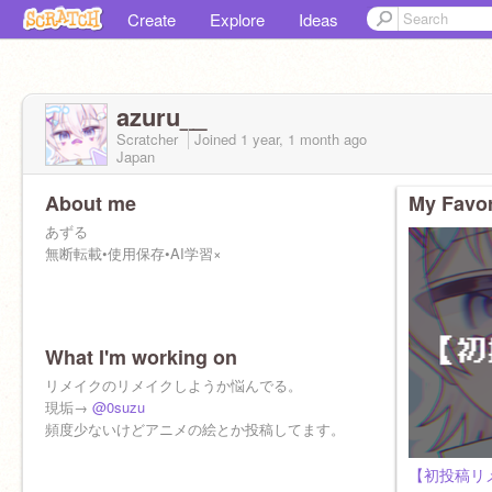
Create
Explore
Ideas
azuru__
Scratcher
Joined
1 year, 1 month
ago
Japan
About me
My Favor
あずる
無断転載•使用保存•AI学習×
What I'm working on
リメイクのリメイクしようか悩んでる。
現垢→
@0suzu
頻度少ないけどアニメの絵とか投稿してます。
【初投稿リ