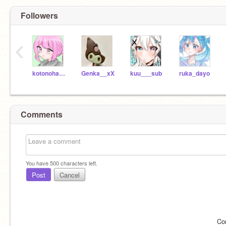
Followers
‹
kotonoha_okane
Genka__xX
kuu___sub
ruka_dayo
Comments
You have
500
characters left.
Post
Cancel
Co