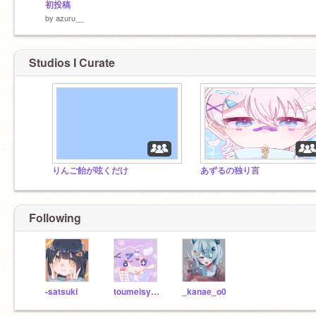
初投稿
by
azuru__
Studios I Curate
りんご飴が呟くだけ
あずるの独り言
Following
-satsuki
toumeisyoku__x-x
_kanae_o0