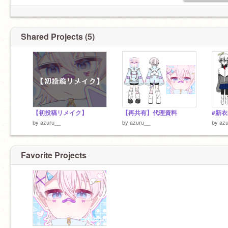
Shared Projects (5)
【初投稿リメイク】
【再共有】代理資料
#新
by
azuru__
by
azuru__
by
az
Favorite Projects