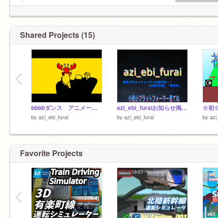
これからよろしくお願いします。
とう。
↓↓下も読んで↓↓
まだフォローしていない人は、フォローして
ね。
↓すたじお↓https://scratch.mit.edu/studios
Shared Projects (15)
‹
bbbbダンス アニメーション（ループ） remix
azi_ebi_furaiお知らせ掲示板！！！
☆初
by
azi_ebi_furai
by
azi_ebi_furai
by
azi
Favorite Projects
‹