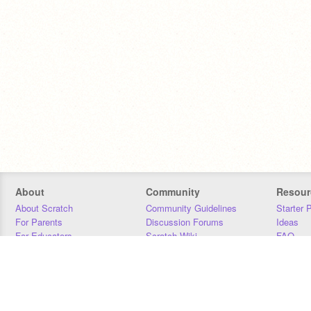
About
Community
Resour
About Scratch
Community Guidelines
Starter 
For Parents
Discussion Forums
Ideas
For Educators
Scratch Wiki
FAQ
For Developers
Statistics
Downloa
Our Team
Contact
Donors
Jobs
Donate