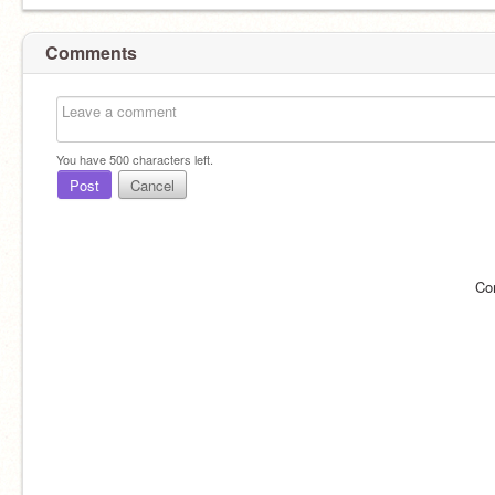
Comments
You have
500
characters left.
Post
Cancel
Co