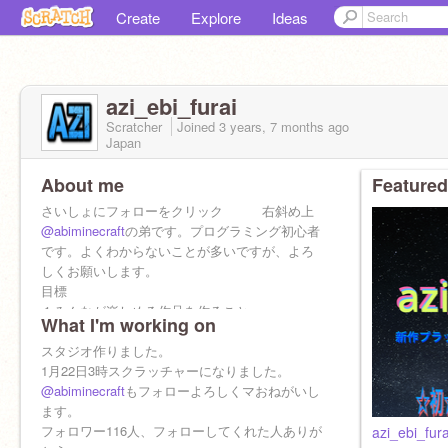
Create
Explore
Ideas
azi_ebi_furai
Scratcher
Joined
3 years, 7 months
ago
Japan
About me
Featured
さいしょにフォローをクリック 右斜め上
@abiminecraft
の弟です。プログラミング初心者
です。よくわからないことが多いですが、よろ
しくお願いします。
目標
１みんなが楽しめる作品を作ること
What I'm working on
２いつでも楽しく活動すること
スタジオ作りました。
星とハートお願いします。
1月22日3時スクラッチャーになりました。
フォローもお願いします。フォロバします。
@abiminecraft
もフォローよろしくマおねがいし
荒らしにあたることはしないでください。
ます。
フォロワー116人、フォローしてくれた人ありが
azi_ebi