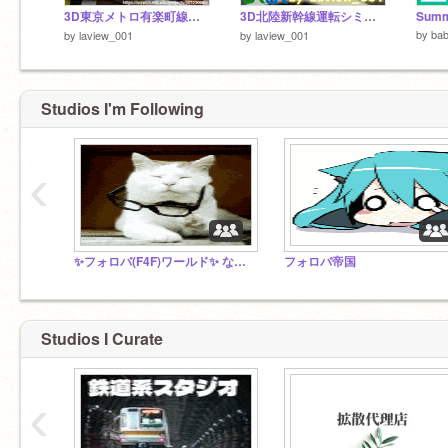
3D東京メトロ有楽町線運転シミュレータ
3D北陸新幹線運転シミュレータ ver.2
by
bab
by
laview_001
by
laview_001
Studios I'm Following
‹
✨フォロバ(F4F)ワールド✨ なんでも Anything
フォロバ帝国
Studios I Curate
‹