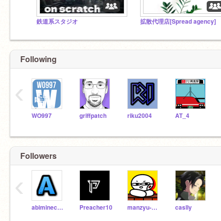
鉄道系スタジオ
拡散代理店[Spread agency]
Following
‹
WO997
griffpatch
riku2004
AT_4
Followers
‹
abiminecraft
Preacher10
manzyu-chan
caslly