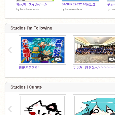
棒人間 スイカゲーム 【モバイル可】 remix
SASUKE2022 40回記念大会 改良版 remix
by
basuketobooru
by
basuketobooru
by
bas
Studios I'm Following
‹
拡散スタジオ‼
Studios I Curate
‹