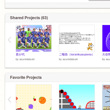
Shared Projects (63)
‹
君が代
ご報告（torankusuzeno）
大谷
by
asuredaisuki
by
asuredaisuki
by
asu
Favorite Projects
‹