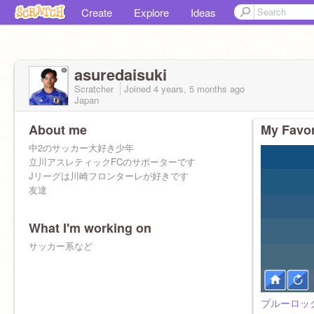
Create
Explore
Ideas
asuredaisuki
Scratcher
Joined
4 years, 5 months
ago
Japan
About me
My Favor
中2のサッカー大好き少年
立川アスレティックFCのサポーターです
Jリーグは川崎フロンターレが好きです
友達
What I'm working on
フォローしてね
サッカー系など
ブルーロッ