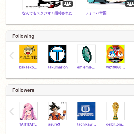
なんでもスタジオ！招待されたらフォローしてね！
フォロバ帝国
Following
‹
bakaekokunn
takumarion
emiemiemiemiemi
wk19060601
Followers
‹
TAITITAITYOU
asure3
tachikawaasure
deibittomakki-