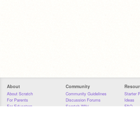
About
Community
Resour
About Scratch
Community Guidelines
Starter 
For Parents
Discussion Forums
Ideas
For Educators
Scratch Wiki
FAQ
For Developers
Statistics
Downloa
Our Team
Contact
Donors
Jobs
Donate