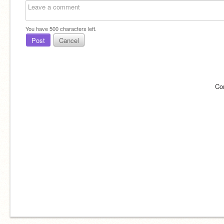
You have
500
characters left.
Post
Cancel
Co