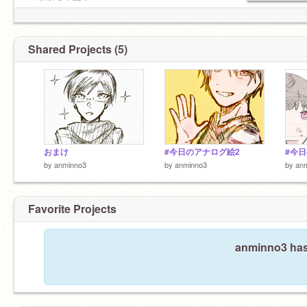
・太宰さん描く
・のろおに捏造描く
Shared Projects (5)
おまけ
#今日のアナログ絵2
#今
by
anminno3
by
anminno3
by
an
Favorite Projects
anminno3 hasn