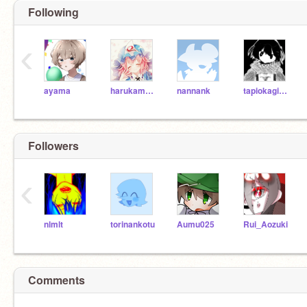
Following
‹
ayama
harukamagical
nannank
tapiokagiyuu
Followers
‹
nlmlt
torinankotu
Aumu025
Rui_Aozuki
Comments