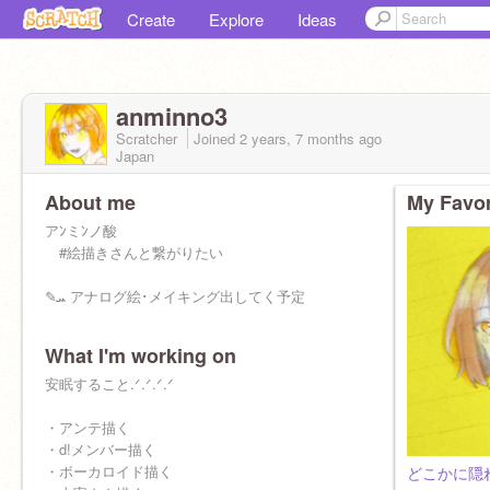
Create
Explore
Ideas
anminno3
Scratcher
Joined
2 years, 7 months
ago
Japan
About me
My Favor
アﾝミﾝノ酸
#絵描きさんと繋がりたい
✎ܚ アナログ絵･メイキング出してく予定
What I'm working on
安眠すること.ᐟ.ᐟ.ᐟ.ᐟ
・アンテ描く
・d!メンバー描く
・ボーカロイド描く
どこかに隠