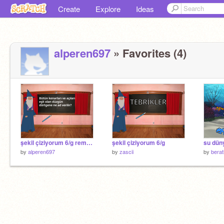
Create
Explore
Ideas
alperen697
» Favorites (4)
şekil çiziyorum 6/g remix-4
şekil çiziyorum 6/g
su düny
by
alperen697
by
zascii
by
bera