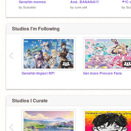
Genshin memes
And.. BANANA!!!
☂!C o 
by
Scarafan
by
cure-yell
by
Sca
Studios I'm Following
‹
Genshin Impact RP!
Get more Precure Fans
Studios I Curate
‹