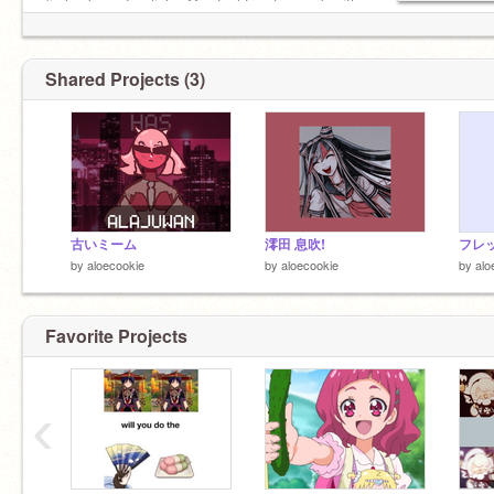
(i also know English =^^=, feel free to speak with
me in English)
Shared Projects (3)
古いミーム
澪田 息吹!
フレ
by
aloecookie
by
aloecookie
by
alo
Favorite Projects
‹