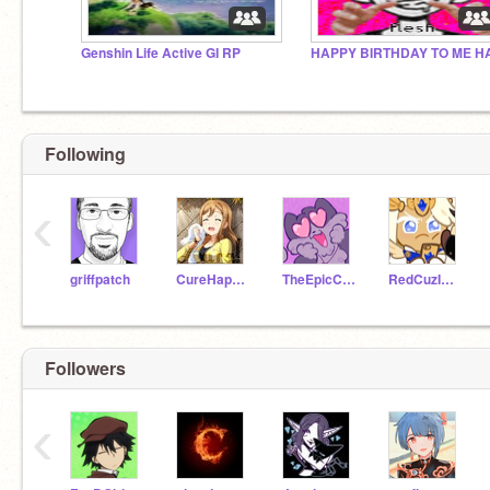
Genshin Life Active GI RP
Following
‹
griffpatch
CureHappy4Life
TheEpicCake
RedCuzImAwesome
Followers
‹