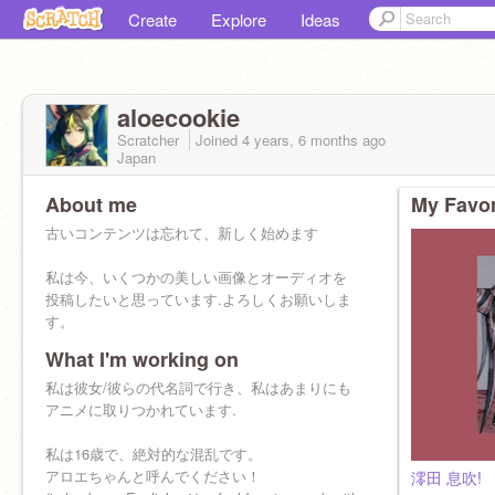
Create
Explore
Ideas
aloecookie
Scratcher
Joined
4 years, 6 months
ago
Japan
About me
My Favor
古いコンテンツは忘れて、新しく始めます
私は今、いくつかの美しい画像とオーディオを
投稿したいと思っています.よろしくお願いしま
す。
What I'm working on
あなたが日本語を話せなくても、私は英語も話
せます。私がずっと英語を話していたのは、皆
私は彼女/彼らの代名詞で行き、私はあまりにも
さんのことを一番に考えていたからですが、日
アニメに取りつかれています.
本語は私の最初の言語なので話します。
私は16歳で、絶対的な混乱です。
アロエちゃんと呼んでください！
澪田 息吹!