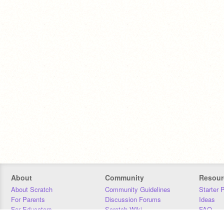
About
Community
Resour
About Scratch
Community Guidelines
Starter 
For Parents
Discussion Forums
Ideas
For Educators
Scratch Wiki
FAQ
For Developers
Statistics
Downloa