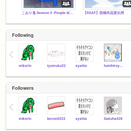
こおり鬼 Season 4 -People disappearing like melt- 公式スタジオ
【SSAF】投稿作品宣伝用
Following
‹
mikorin
tyomuko22
syatita
fumihiroyosi
Followers
‹
mikorin
becon2022
syatita
Sakuha426