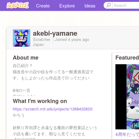
Create
Explore
Ideas
akebi-yamane
Scratcher
Joined
4 years
ago
Japan
About me
Featured
自己紹介？
猫改造や小説や絵を作ってる一般通過底辺で
す。もしよかったら作品見て行ってださい
8/8の一言
収納(おさむ)
What I'm working on
https://scratch.mit.edu/projects/1268432833/
やろう
妖斬り宵街譚と永遠なる魔術の夢想童話という
小説を書いてます、暇なら見てくだせえ
4周年だっ