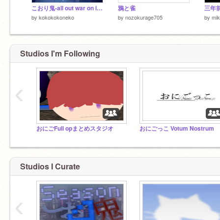
こおり鬼-all out war on ice- 第漆拾参話 変わりゆく様相
鴉と雀
三年
by
kokokokoneko
by
nozokurage705
by
mik
Studios I'm Following
‹
おにごFull opまとめスタジオ
おにごっこ Votum Nostrum
Studios I Curate
‹