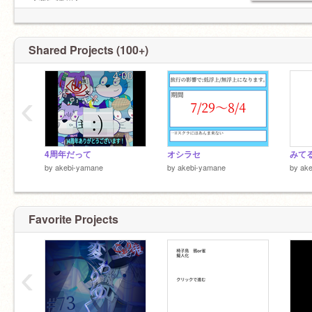
【進行情報】
妖街0% 永遠夢:100%
生き別れの双子:
@iwami_PV
Shared Projects (100+)
親友:
@syatita
恩人:
@Sayokyoku-Seren
↓俺
‹
sub:
@akebi_kamosika
何？:
@yokusu_yox
4周年だって
オシラセ
みて
by
akebi-yamane
by
akebi-yamane
by
ak
Favorite Projects
‹