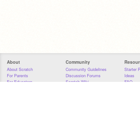
About
Community
Resour
About Scratch
Community Guidelines
Starter 
For Parents
Discussion Forums
Ideas
For Educators
Scratch Wiki
FAQ
For Developers
Statistics
Downloa
Our Team
Contact
Donors
Jobs
Donate