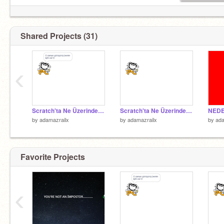
Shared Projects (31)
‹
Scratch'ta Ne Üzerinde Çalışıyorum? Part II (IHF Beta)
Scratch'ta Ne Üzerinde Çalışıyorum?(IHF Beta)
NEDE
by
adamazrailx
by
adamazrailx
by
ada
Favorite Projects
‹