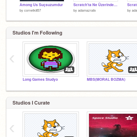
Among Us Suçsuzumdur
Scratch'ta Ne Üzerinde Çalışıyorum? Part II (IHF Beta)
by
cornetkill57
by
adamazrailx
by
ada
Studios I'm Following
‹
Long Games Studyo
MBS(MORAL BOZMA)
Studios I Curate
‹