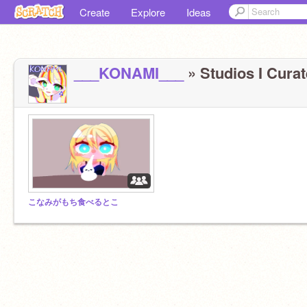
Create
Explore
Ideas
___KONAMI___
» Studios I Curat
こなみがもち食べるとこ