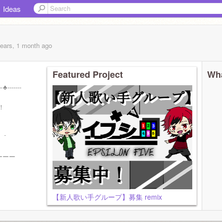
Ideas
years, 1 month
ago
Featured Project
Wha
------
！
。
------
ーーー
【新人歌い手グループ】募集 remix