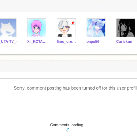
_UTA-TV_-
X-_KOTA_-X
limu_cream
onpu56
Carlakun
Sorry, comment posting has been turned off for this user profil
Comments loading...