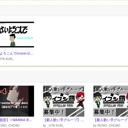
はいよろこんで/cover.UTAKUN
UTA-KUN_
【超低音】 I WANNA BE YOUR SLAVE【歌ってみた】#short
【新人歌い手グループ】募集 remix
ONO_CHOKO
by
_UTA-KUN_
by
RONO_CHOKO