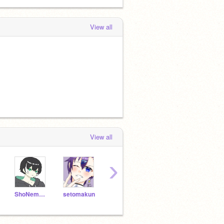
View all
View all
›
ShoNem029
setomakun
-MONOKURO-
Miunee_art