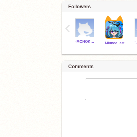
Followers
‹
-MONOKURO-
-
Miunee_art
Comments