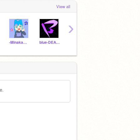
View all
›
-Minakami-Sui-
blue-DEATH
harumukun
NathanandWade96
e.