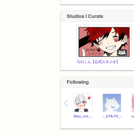
Studios I Curate
ろのくん【公式スタジオ】
Following
‹
limu_cream
-_UTA-TV_-
u