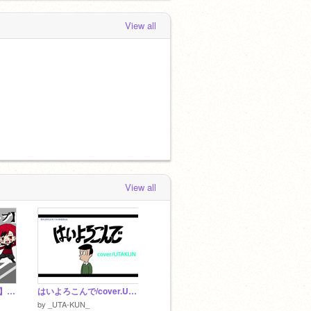
View all
View all
【新人歌い手グループ】募集
はいよろこんで/cover.UTAKUN
by
_UTA-KUN_