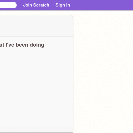
Join Scratch
Sign in
t I've been doing