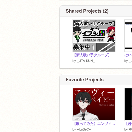
FN.うた族
*青春レコード
FA.うた美術
Shared Projects (2)
*？？
＿＿＿ﾙｰﾙ＿＿＿＿
｜勧誘&宣伝はｷﾝｼｰ!｜
｜初タメﾀﾞｲｶﾝｹﾞｰ! ｜
【新人歌い手グループ】募集 remix
by
_UTA-KUN_
by
_
Favorite Projects
【歌ってみた】エンヴィーベイビー/るべく
by
--LuBeC--
by
R