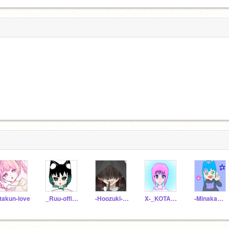
takun-love
_Ruu-official_
-Hoozuki-official-
X-_KOTA_-X
-Minakami-Sui-