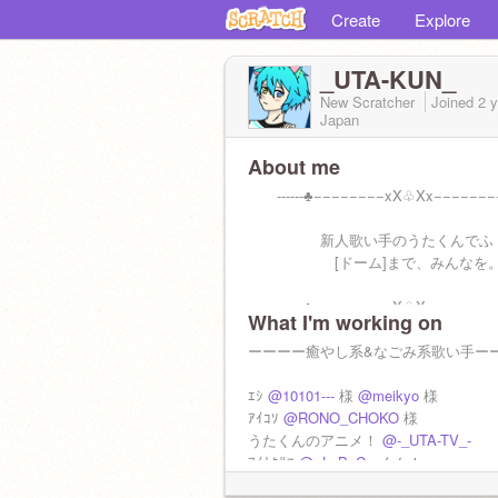
Create
Explore
_UTA-KUN_
New Scratcher
Joined
2 
Japan
About me
------♣−−−−−−−−xX♧Xx−−−−−−−−♣-
新人歌い手のうたくんでふ
[ドーム]まで、みんなを
------♣−−−−−−−−xX♧Xx−−−−−−−−♣-
What I'm working on
ﾀﾝｼﾞｮｰﾋﾞ.4/14
ーーーー癒やし系&なごみ系歌い手ー
ﾈﾝﾚｰ.2歳
ｴｼ
@10101---
様
@meikyo
様
ｱｲｺｿ
@RONO_CHOKO
様
ｾｰﾍﾞﾂ.男
うたくんのアニメ！
@-_UTA-TV_-
ｱｲｶﾀｻﾏ
@--LuBeC--
くん！
所属してる歌い手グループ