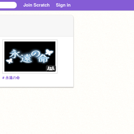
Join Scratch
Sign in
# 永遠の命