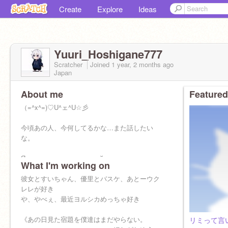
Create
Explore
Ideas
Yuuri_Hoshigane777
Scratcher
Joined
1 year, 2 months
ago
Japan
About me
Featured
（=^x^=)♡U^ェ^U☆彡
今頃あの人、今何してるかな…また話したい
な。
Я немного изучаю русский язык.
What I'm working on
пожалуйста, дайте мне знать.
彼女とすいちゃん、優里とバスケ、あとーウク
レレが好き
や、やべぇ、最近ヨルシカめっちゃ好き
《あの日見た宿題を僕達はまだやらない。
リミって言い