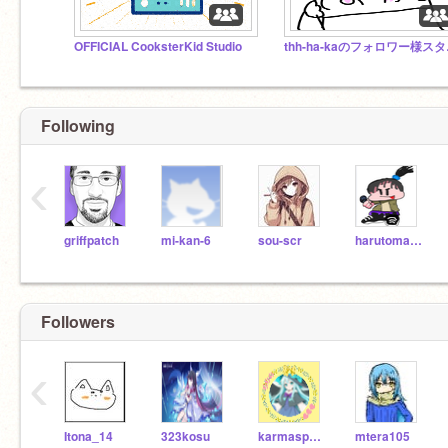
OFFICIAL CooksterKid Studio
thh
Following
‹
griffpatch
mi-kan-6
sou-scr
harutomasimasi
Followers
‹
Itona_14
323kosu
karmaspeed016
mtera105