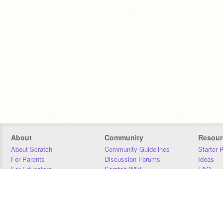
About
Community
Resour
About Scratch
Community Guidelines
Starter 
For Parents
Discussion Forums
Ideas
For Educators
Scratch Wiki
FAQ
For Developers
Statistics
Downloa
Our Team
Contact
Donors
Jobs
Donate