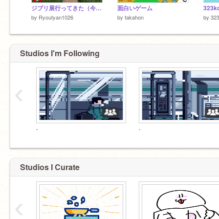
ジブリ展行ってきた（今更）
面白いゲーム
323
by
Ryoutyan1026
by
takahon
by
32
Studios I'm Following
‹
.
.
Studios I Curate
‹