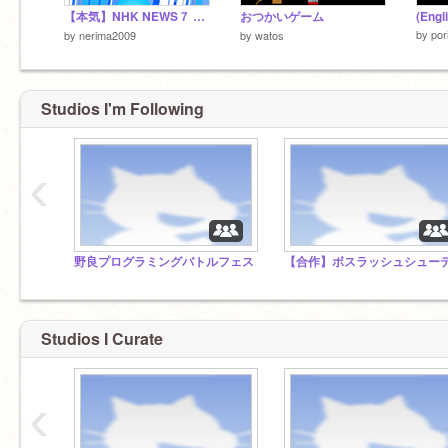
【本気】NHK NEWS７ op再現
おつかいゲーム
by
por
by
nerima2009
by
watos
Studios I'm Following
‹
野良プログラミングバトルフェス
Studios I Curate
‹