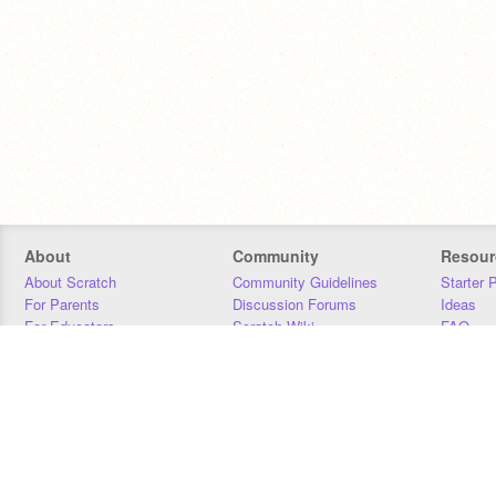
About
Community
Resour
About Scratch
Community Guidelines
Starter 
For Parents
Discussion Forums
Ideas
For Educators
Scratch Wiki
FAQ
For Developers
Statistics
Downloa
Our Team
Contact
Donors
Jobs
Donate