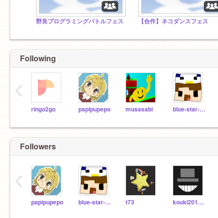
野良プログラミングバトルフェス
【合作】ネコダンスフェス
Following
‹
ringo2go
papipupepo
musasabi
blue-star-ren
Followers
‹
papipupepo
blue-star-ren
t73
kouki20100529