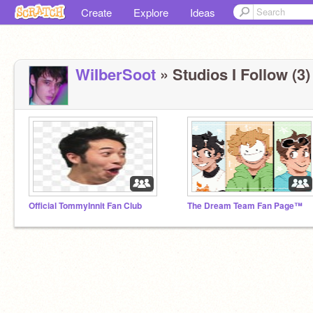
Create
Explore
Ideas
WiIberSoot
» Studios I Follow (3)
Official TommyInnit Fan Club
The Dream Team Fan Page™