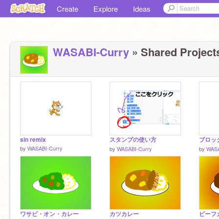
Create
Explore
Ideas
WASABI-Curry
» Shared Projects
sin remix
スタンプの使い方
ブロッ
by
WASABI-Curry
by
WASABI-Curry
by
WASA
ワサビ・オン・カレー
カツカレー
ビーフ