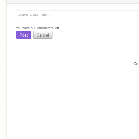
You have
500
characters left.
Post
Cancel
Co