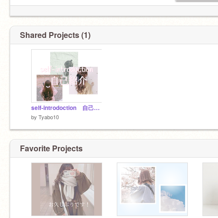
✎雰囲気さん憧れる…
✎文系
Shared Projects (1)
✎結構最近来れてない…
✎仲良くしてくれると嬉しいです☻
self-introdoction 自己紹介
by
Tyabo10
Favorite Projects