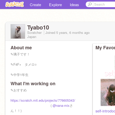
Create
Explore
Ideas
Tyabo10
Scratcher
Joined
5 years, 6 months
ago
Japan
About me
My Favor
✎璃子です！
✎F4F× タメロ○
✎中学1年生
What I'm working on
✎女子
✎おすすめ
✎意外と潔癖症…？
https://scratch.mit.edu/projects/776605343/
✎おしゃべり大好き！！
(
@nana-mix
さ
ん！！)
self-intr