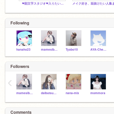
❤︎顔文字スタジオ❤︎入りたい人言ってね！
Following
hanaho23
mamesiba_sibakenn
Tyabo10
AYA-Cherry
Followers
‹
mamesiba_sibakenn
daibutsukun
nana-mix
mommora
Comments