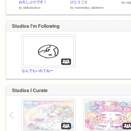
お久しぶりです！
ひとりごと
by
sag
by
daibutsukun
by
mamesiba_sibakenn
Studios I'm Following
なんでもいれてねー
Studios I Curate
‹