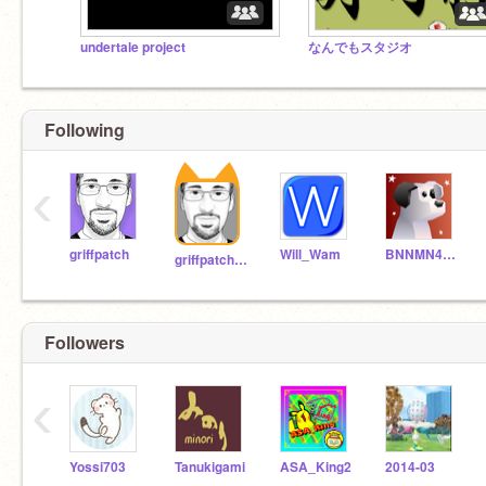
undertale project
なんでもスタジオ
Following
‹
griffpatch
Will_Wam
BNNMN444TvTest
griffpatch_tutor
Followers
‹
Yossi703
Tanukigami
ASA_King2
2014-03