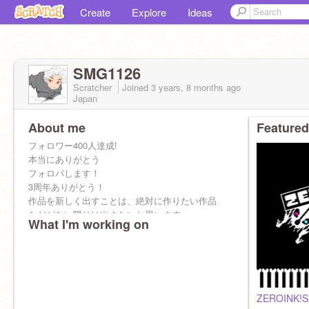
Create
Explore
Ideas
SMG1126
Scratcher
Joined
3 years, 8 months
ago
Japan
About me
Featured
フォロワー400人達成!
本当にありがとう
フォロバします！
3周年ありがとう！
作品を新しく出すことは、絶対に作りたい作品
などがない限りは出さないと思います。
What I'm working on
ただ過去作品の更新、手直しなどはするときが
あると思います。
だからといって活動しないわけではないよ。
ZEROINK!S