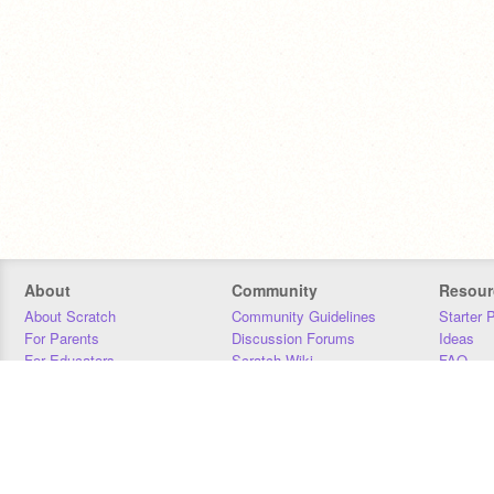
About
Community
Resour
About Scratch
Community Guidelines
Starter 
For Parents
Discussion Forums
Ideas
For Educators
Scratch Wiki
FAQ
For Developers
Statistics
Downloa
Our Team
Contact
Donors
Jobs
Donate