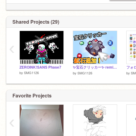
Shared Projects (29)
‹
ZEROINK!SANS Phase7
✨宝石クリッカー✨ remix !
by
SMG1126
by
SMG1126
by
SM
Favorite Projects
‹