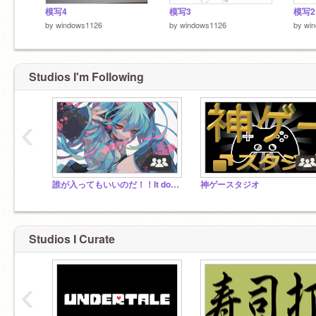
模写4
模写3
模写2
by
windows1126
by
windows1126
by
wi
Studios I'm Following
‹
誰が入ってもいいのだ！！It doesn't matter who goes in!
神ゲースタジオ
Studios I Curate
‹