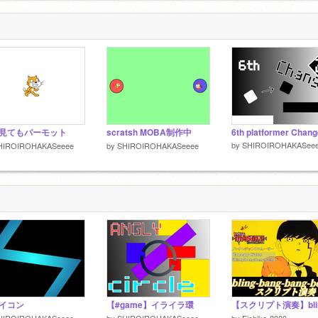
6702/
いです
見てもパーモット
scratsh MOBA制作中
6th platformer Chan
by
SHIROIROHAKASee
HIROIROHAKASeeee
by
SHIROIROHAKASeeee
イコン
【#game】イライラ環
HIROIROHAKASeeee
by
SHIROIROHAKASeeee
by
Eichika-8000