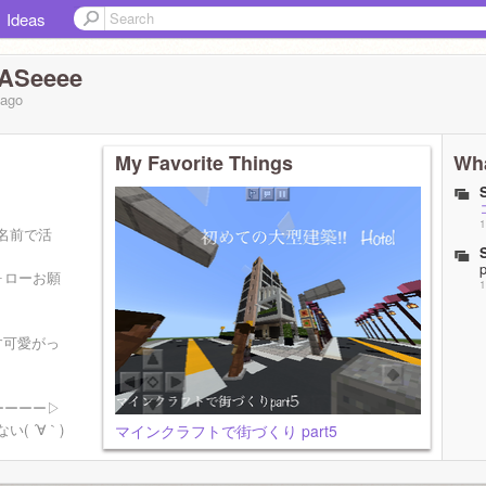
Ideas
ASeeee
ago
My Favorite Things
Wha
1
名前で活
ォローお願
1
す可愛がっ
ーーーーー▷
( ´∀｀)
マインクラフトで街づくり part5