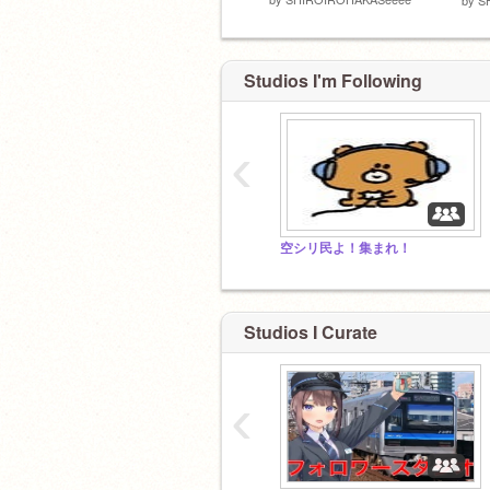
Studios I'm Following
‹
空シリ民よ！集まれ！
Studios I Curate
‹