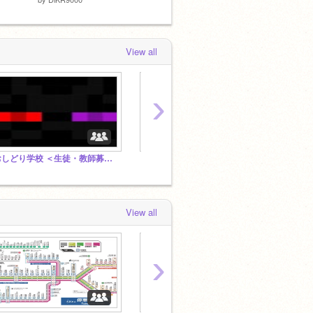
View all
›
おしどり学校 ＜生徒・教師募集＞ ＜拡散希望＞＜スタジオフォロー希望＞#tutorial
リモートコラボ専用スタジオ
View all
›