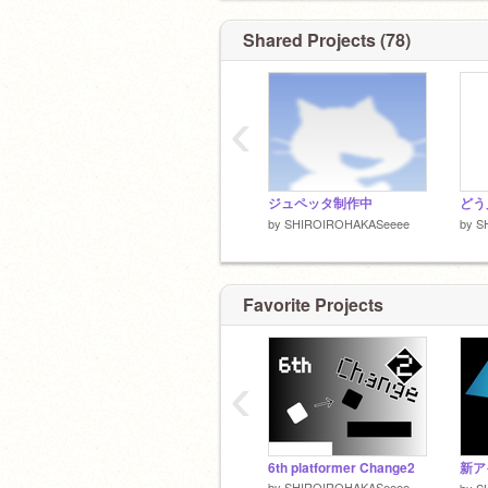
@asubann
クリスマスプロジェクトです
弟子
https://scratch.mit.edu/projects/59851
Shared Projects (78)
@suiyuuma
リア友
宣伝は一応いいですよ。望ましくはな
@sutanngann
が。
‹
@omosgeme
ジュペッタ制作中
どう
by
SHIROIROHAKASeeee
by
S
Favorite Projects
‹
6th platformer Change2
新ア
by
SHIROIROHAKASeeee
by
S