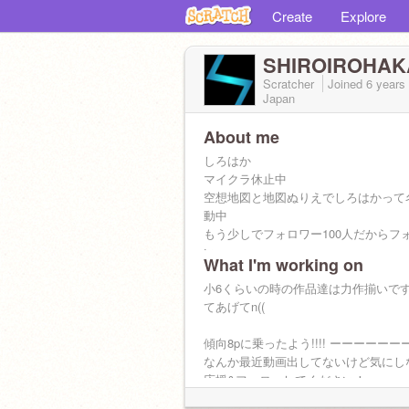
Create
Explore
SHIROIROHAK
Scratcher
Joined
6 years
Japan
About me
しろはか
マイクラ休止中
空想地図と地図ぬりえでしろはかって
動中
もう少しでフォロワー100人だからフ
い
What I'm working on
中学生です！我々は人間さ〜(°▽°)
小6くらいの時の作品達は力作揃いで
@KENSETSUinc451104
てあげてn((
の、生まれ変わりです‼︎
スク友は全然受け付けれますー♬
傾向8pに乗ったよう!!!! ーーーーー
なんか最近動画出してないけど気にしない
スク友
応援&フォローしてください！
@rion0412