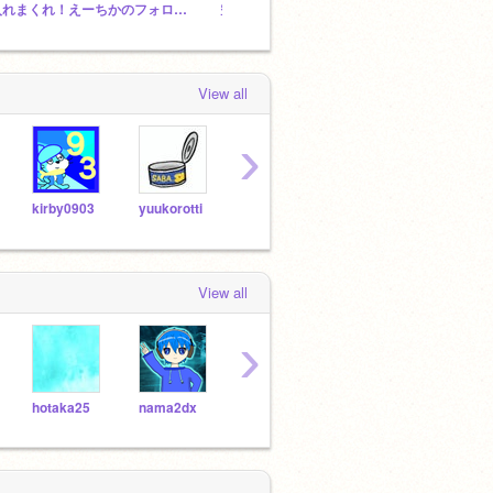
入れまくれ！えーちかのフォロワースタジオ
空シリ民よ！集まれ！
View all
›
kirby0903
yuukorotti
hgwrs16
aogaku
View all
›
hotaka25
nama2dx
kabigonnriku
KENSETSUinc451104
aoga