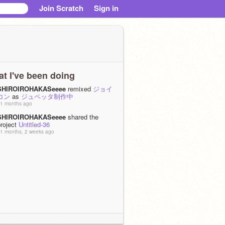
Join Scratch
Sign in
t I've been doing
SHIROIROHAKASeeee
remixed
ジョイ
コン
as
ジュペッタ制作中
1 months ago
SHIROIROHAKASeeee
shared the
project
Untitled-36
1 months, 2 weeks ago