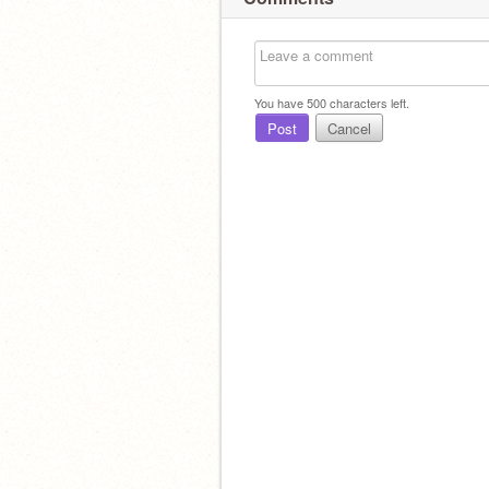
You have
500
characters left.
Post
Cancel