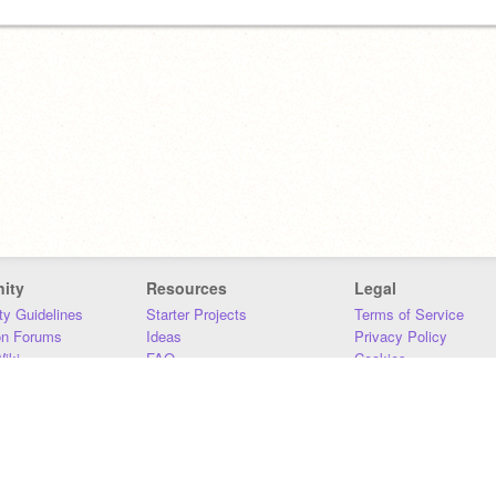
ity
Resources
Legal
y Guidelines
Starter Projects
Terms of Service
on Forums
Ideas
Privacy Policy
iki
FAQ
Cookies
Download
DMCA
Contact Us
DSA Requirements
MIT Accessibility