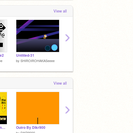
View all
›
ge2
Untitled-31
新アイコン
【#ga
ee
by
SHIROIROHAKASeeee
by
SHIROIROHAKASeeee
by
SHI
View all
›
【スクリプト演奏】bling-bang-bang-born
Outro By Dikr900
さとねこ版メズマライザー
by
DiKR9000
by
SAT_0887
by
study