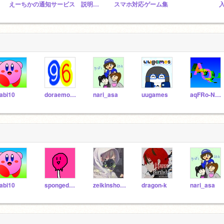
えーちかの通知サービス 説明必読
スマホ対応ゲーム集
abi10
doraemonzuki
nari_asa
uugames
aqFRo-NOAZOCS
abi10
spongedod2
zeikinshotogun
dragon-k
nari_asa