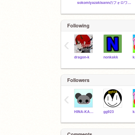
sokomiyazakisannのフォロワー様スタジオ
Following
‹
dragon-k
nonkakk
k
Followers
‹
HINA-KAPPA
gg923
k
Comments