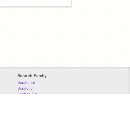
Scratch Family
ScratchEd
ScratchJr
Scratch Day
Scratch Conference
Scratch Foundation