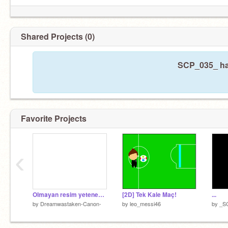
Shared Projects (0)
SCP_035_ has
Favorite Projects
‹
Olmayan resim yeteneğim
[2D] Tek Kale Maç!
...
by
Dreamwastaken-Canon-
by
leo_messi46
by
_S