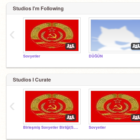
Studios I'm Following
‹
Sovyetler
DÜĞÜN
Studios I Curate
‹
Birleşmiş Sovyetler Birliği(S.S.C.B)
Sovyetler