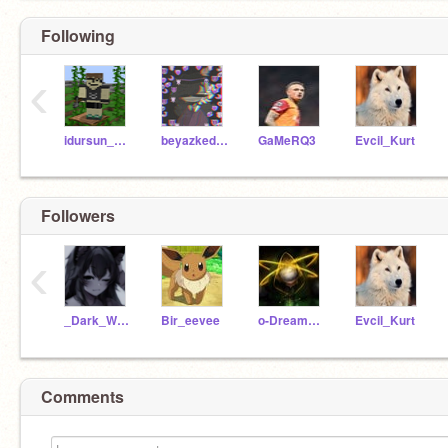
Following
‹
idursun_VIP
beyazkedi2020
GaMeRQ3
Evcil_Kurt
Followers
‹
_Dark_Wolfie_
Bir_eevee
o-DreamXD-o
Evcil_Kurt
Comments