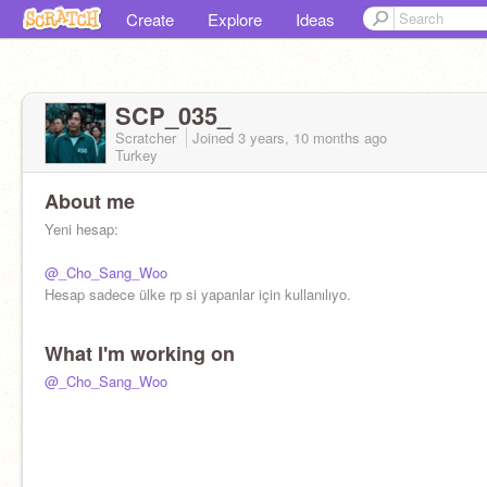
Create
Explore
Ideas
SCP_035_
Scratcher
Joined
3 years, 10 months
ago
Turkey
About me
Yeni hesap:
@_Cho_Sang_Woo
Hesap sadece ülke rp si yapanlar için kullanılıyo.
What I'm working on
@_Cho_Sang_Woo