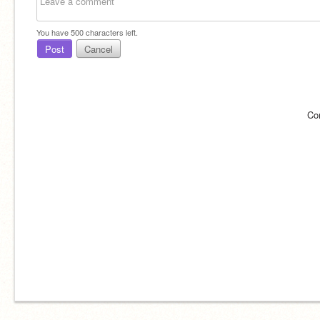
You have
500
characters left.
Post
Cancel
Co