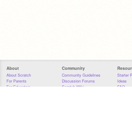
About
Community
Resour
About Scratch
Community Guidelines
Starter 
For Parents
Discussion Forums
Ideas
For Educators
Scratch Wiki
FAQ
For Developers
Statistics
Downloa
Our Team
Contact
Donors
Jobs
Donate