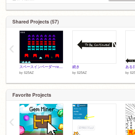
マリオ(初代)
など！
活動機会減ります
Shared Projects (57)
‹
スペースインベーダーremixモバイル対応
続き
ある日
by
S25AZ
by
S25AZ
by
S2
Favorite Projects
‹
ニートです