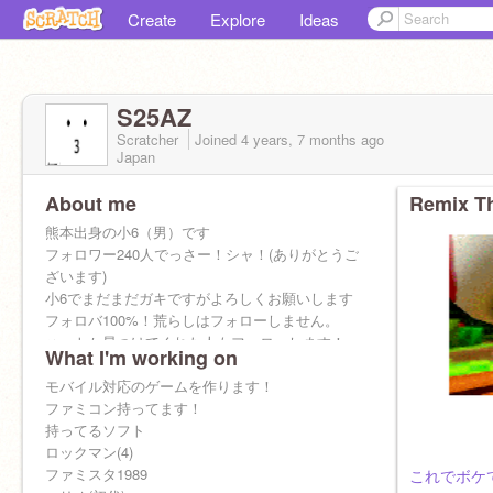
Create
Explore
Ideas
S25AZ
Scratcher
Joined
4 years, 7 months
ago
Japan
About me
Remix Th
熊本出身の小6（男）です
フォロワー240人でっさー！シャ！(ありがとうご
ざいます)
小6でまだまだガキですがよろしくお願いします
フォロバ100%！荒らしはフォローしません。
ハートか星つけてくれた人もフォローします！
What I'm working on
フォローよろしくお願いします！
ロックマン好きです！虫も好きです！
モバイル対応のゲームを作ります！
スク友@ PEANUTSDAYO
ファミコン持ってます！
@ soranbusi
持ってるソフト
@ kitune0104
ロックマン(4)
@ mario_kato
ファミスタ1989
これでボケ