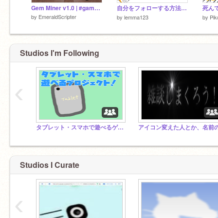
Gem Miner v1.0 | #games #all
自分をフォローする方法!? How to Follow Yourself
by
EmeraldScripter
by
lemma123
by
Pik
Studios I'm Following
‹
タブレット・スマホで遊べるゲームプロジェクト！
Studios I Curate
‹