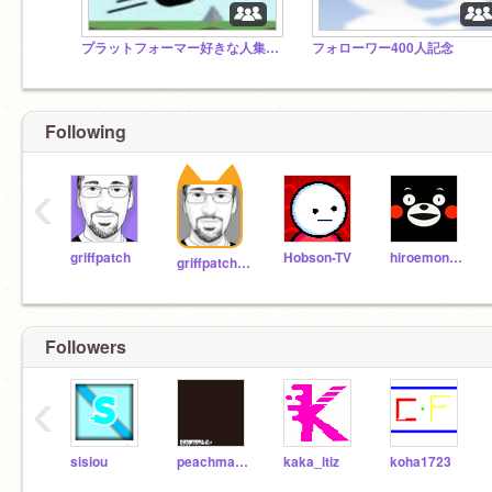
プラットフォーマー好きな人集まれ
フォローワー400人記念
Following
‹
griffpatch
Hobson-TV
hiroemonkun
griffpatch_tutor
Followers
‹
sisiou
peachmarch
kaka_itiz
koha1723