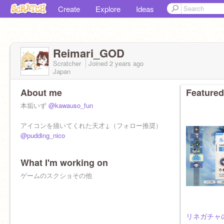
Create
Explore
Ideas
Reimari_GOD
Scratcher
Joined
2 years
ago
Japan
About me
Featured
本垢いず
@kawauso_fun
アイコンを描いてくれた天才↓（フォロー推奨）
@pudding_nico
What I'm working on
上に書いてある人の天才のフォローを！！
ゲームのスクショその他
リネガチャ