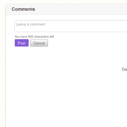
Comments
You have
500
characters left.
Post
Cancel
Co