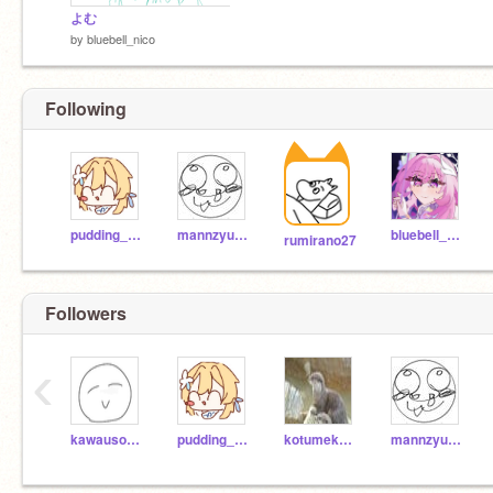
よむ
by
bluebell_nico
Following
pudding_nico
mannzyuuumaine
bluebell_nico
rumirano27
Followers
‹
kawauso_fun
pudding_nico
kotumekome
mannzyuuumaine