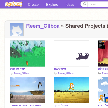
Create
Explore
Ideas
Reem_Gilboa
» Shared Projects 
ולקולה
ציור ראם
יורה או נוגע
by
Reem_Gilboa
by
Reem_Gilboa
by
Reem
חתול הולך
משחק שבהתחלה הם לא מכירים ,איש הפח והאיכסים ובהמשך