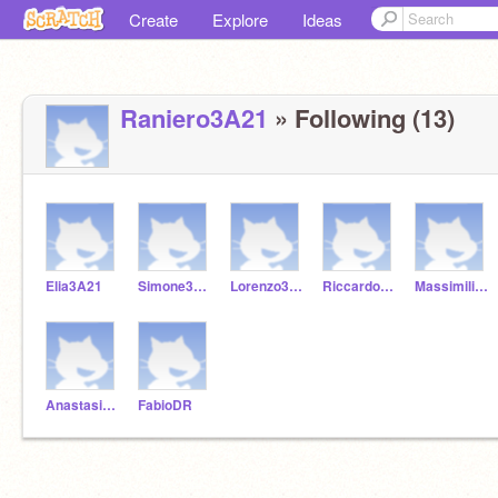
Create
Explore
Ideas
Raniero3A21
» Following (13)
Elia3A21
Simone3A21
Lorenzo3A21
Riccardo13A21
Massimiliano3A21
Anastasia3A21
FabioDR