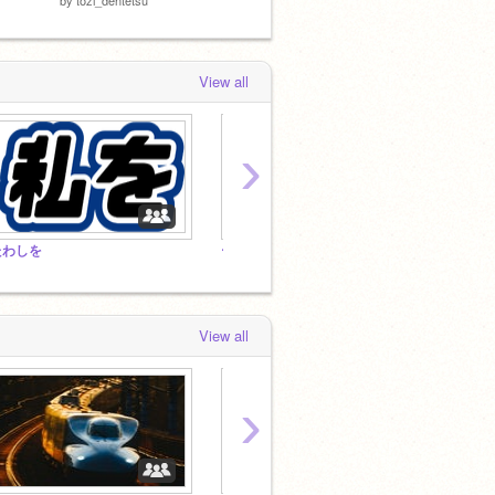
View all
›
たわしを
ーロォフ
(ﾟ∀ﾟ)
View all
›