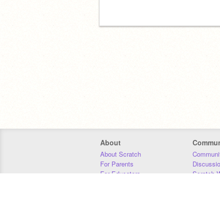
About
Commun
About Scratch
Communit
For Parents
Discussi
For Educators
Scratch W
For Developers
Statistics
Our Team
Donors
Jobs