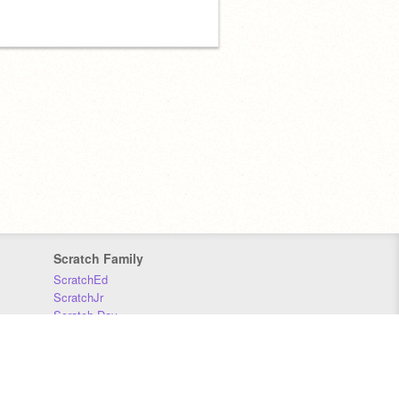
Scratch Family
ScratchEd
ScratchJr
Scratch Day
Scratch Conference
Scratch Foundation