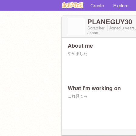
Create
Explore
PLANEGUY30
Scratcher
Joined
3 years
Japan
About me
やめました
What I'm working on
これ見て→