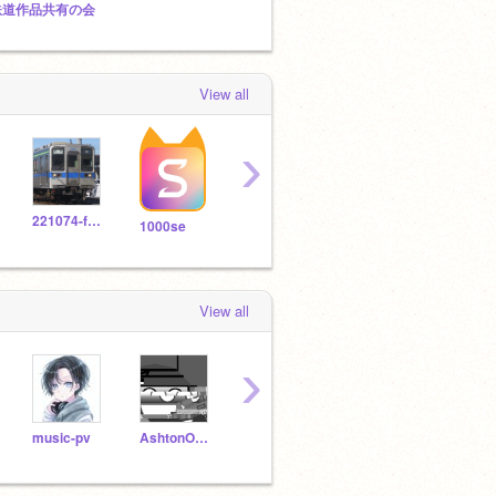
鉄道作品共有の会
トーブのすく友スタジオだっ！(リア友もね)
View all
›
221074-fujiwara
pizaaa
11002267sts
akiak
1000se
View all
›
music-pv
AshtonOofer
ryuu1027
JoeSchmo11
Yiulv