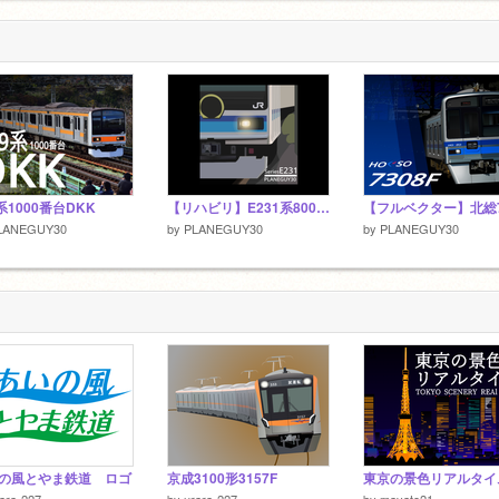
8
系1000番台DKK
【リハビリ】E231系800番台
LANEGUY30
by
PLANEGUY30
by
PLANEGUY30
の風とやま鉄道 ロゴ
京成3100形3157F
ara-227
by
urara-227
by
mayato21