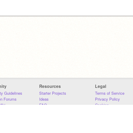
ity
Resources
Legal
y Guidelines
Starter Projects
Terms of Service
on Forums
Ideas
Privacy Policy
iki
FAQ
Cookies
Download
DMCA
Contact Us
DSA Requirements
MIT Accessibility