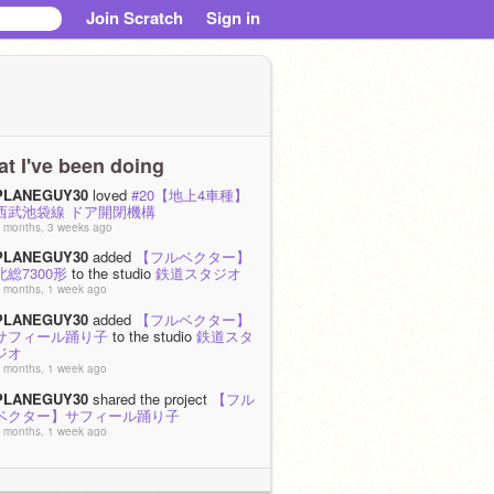
Join Scratch
Sign in
t I've been doing
PLANEGUY30
loved
#20【地上4車種】
西武池袋線 ドア開閉機構
 months, 3 weeks ago
PLANEGUY30
added
【フルベクター】
北総7300形
to the studio
鉄道スタジオ
 months, 1 week ago
PLANEGUY30
added
【フルベクター】
サフィール踊り子
to the studio
鉄道スタ
ジオ
 months, 1 week ago
PLANEGUY30
shared the project
【フル
ベクター】サフィール踊り子
 months, 1 week ago
PLANEGUY30
is now following
hakuto-
sub
 months, 2 weeks ago