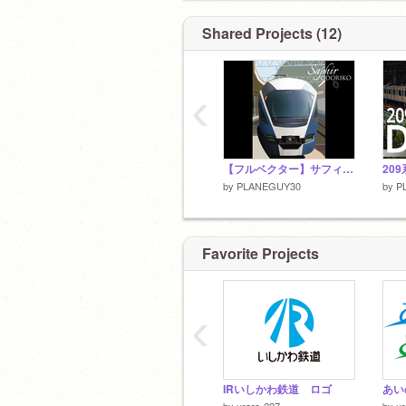
Shared Projects (12)
‹
【フルベクター】サフィール踊り子
209
by
PLANEGUY30
by
P
Favorite Projects
‹
IRいしかわ鉄道 ロゴ
あい
by
urara-227
by
ur