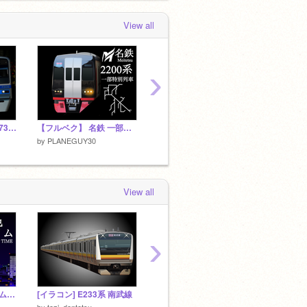
PLANEGUY30
favorited
IRいしかわ鉄
View all
道 ロゴ
 months, 2 weeks ago
›
【フルベクター】北総7300形
【フルベク】 名鉄 一部特別列車 2200系
【再開閉対応フルベクターDKK】鶴見線 E131系1000番台 DKK
【フル
by
PLANEGUY30
by
PLANEGUY30
by
PLA
View all
›
東京の景色リアルタイム TOKYO SCENERY REAL TIME
[イラコン] E233系 南武線
＜超拡散希望＞E233 0 イラコン作品
ありが
by
tozi_dentetsu
by
skz_like
by
tozi_