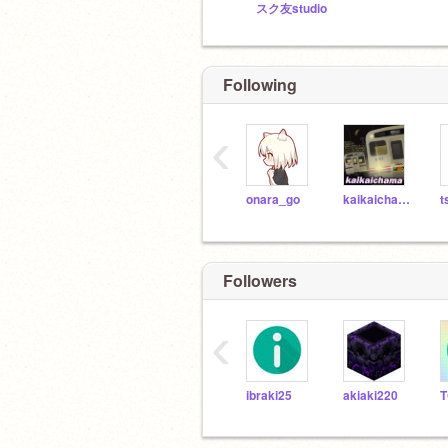
スク友studio
Following
‹
onara_go
kaikaichama
t
Followers
‹
ibraki25
akiaki220