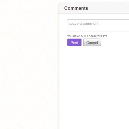
Comments
You have
500
characters left.
Post
Cancel