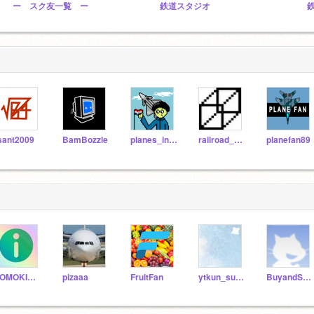
ー スク友一覧 ー
鉄道スタジオ
sant2009
BamBozzle
planes_in_a_bottle
railroad_crossing
planefan89
TOMOKING1030
pizaaa
FruitFan
ytkun_sushi
BuyandSellHomes