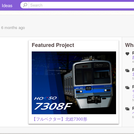
Ideas
, 6 months
ago
Featured Project
Wha
4
5
5
6
【フルベクター】北総7300形
6