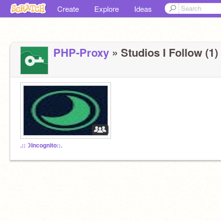
Create
Explore
Ideas
PHP-Proxy
» Studios I Follow (1)
.::☽Incognito::.