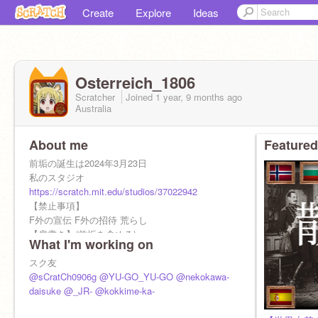
Create
Explore
Ideas
Osterreich_1806
Scratcher
Joined
1 year, 9 months
ago
Australia
About me
Featured
前垢の誕生は2024年3月23日
私のスタジオ
https://scratch.mit.edu/studios/37022942
【禁止事項】
F外の宣伝 F外の招待 荒らし
【肩書き】(前垢を含める)
What I'm working on
全体傾向4P (24/7/4)
PBG12メンバー
スク友
@sCratCh0906g
@YU-GO_YU-GO
@nekokawa-
daisuke
@_JR-
@kokkime-ka-