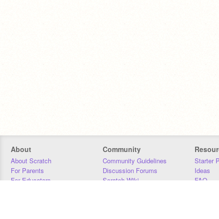
About
Community
Resour
About Scratch
Community Guidelines
Starter 
For Parents
Discussion Forums
Ideas
For Educators
Scratch Wiki
FAQ
For Developers
Statistics
Downloa
Our Team
Contact
Donors