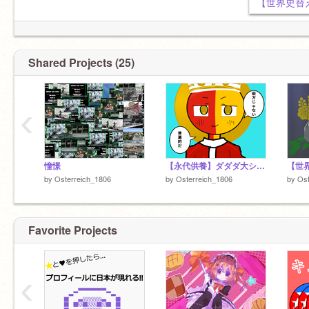
【世界史替え
Shared Projects (25)
‹
憧憬
【永代供養】ダダダ大シスマ
by
Osterreich_1806
by
Osterreich_1806
by
Ost
Favorite Projects
‹