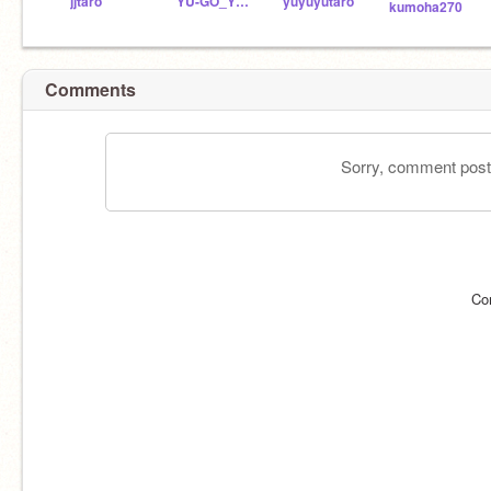
jjtaro
YU-GO_YU-GO
yuyuyutaro
kumoha270
Comments
Sorry, comment postin
Co