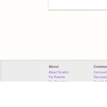
About
Commun
About Scratch
Communit
For Parents
Discussi
For Educators
Scratch W
For Developers
Statistics
Our Team
Donors
Jobs
Donate