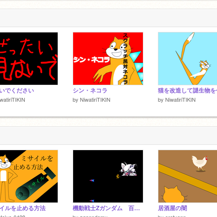
いでください
シン・ネコラ
watiriTIKIN
by
NiwatiriTIKIN
by
NiwatiriTIKIN
イルを止める方法
機動戦士Zガンダム 百式VSキュベレイ
居酒屋の闇
faiya-0428-
by
zganndamu
by
oratyann