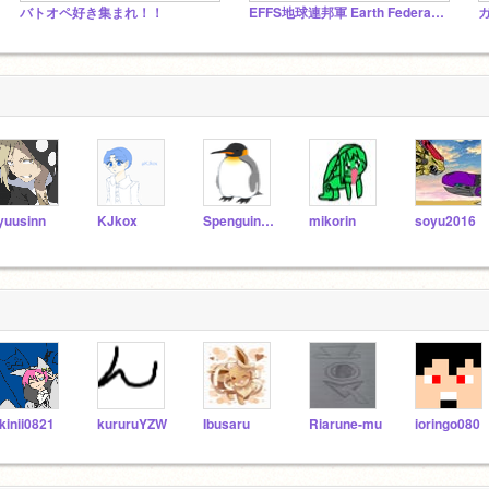
バトオペ好き集まれ！！
EFFS地球連邦軍 Earth Federation Forces
yuusinn
KJkox
SpenguinS2016
mikorin
soyu2016
kinii0821
kururuYZW
Ibusaru
Riarune-mu
ioringo080