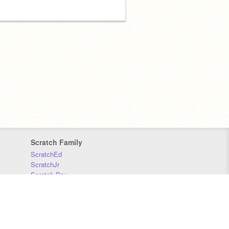
Scratch Family
ScratchEd
ScratchJr
Scratch Day
Scratch Conference
Scratch Foundation