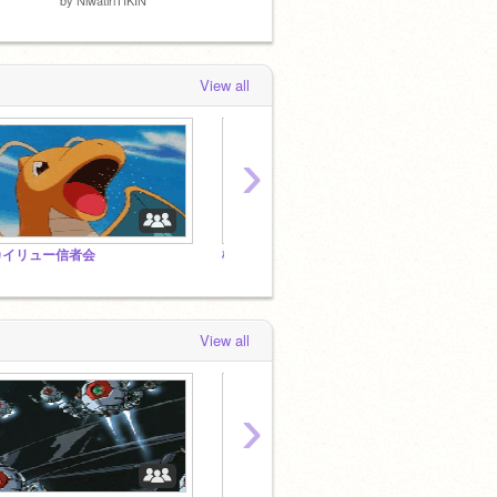
View all
›
カイリュー信者会
機動戦士ガンダム『スタジオ』
人型猫
View all
›