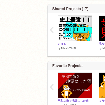
@TKG-TIKIN
https://niwatiritikin.1web.jp
サブサブサブ垢
Shared Projects (17)
@RGM_79_GM
https://1web.jp/user/#
‹
ゎぱぁ
見な
by
NiwatiriTIKIN
by
Ni
Favorite Projects
‹
平和な街を地獄にした猫
ミサ
by
safaiya-0428-
by
sa