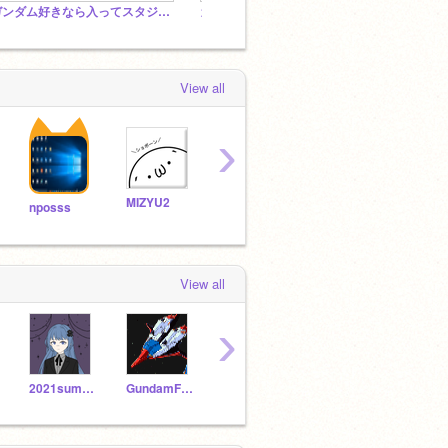
ガンダム好きなら入ってスタジオ(凸)ジム
ガンダム好きな人集まれ
View all
›
MIZYU2
KAGENOMONO2
punpo2007
shup
nposss
View all
›
2021suma1ru
GundamFan2021
Morimitsu321
haroharo821
cabi