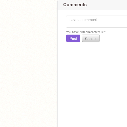
Comments
You have
500
characters left.
Post
Cancel