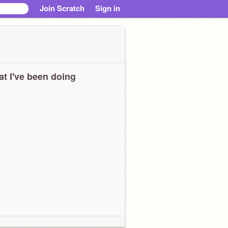
Join Scratch
Sign in
t I've been doing