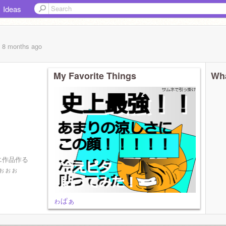
Ideas
, 8 months
ago
My Favorite Things
Wha
エ作品作る
ぉぉぉ
ゎぱぁ