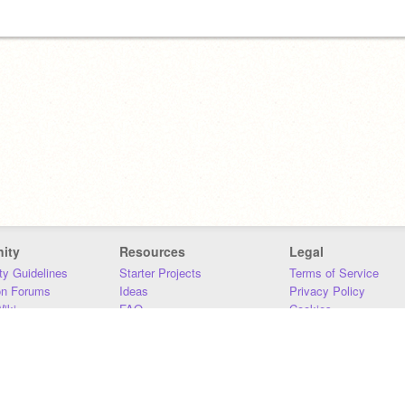
ity
Resources
Legal
y Guidelines
Starter Projects
Terms of Service
on Forums
Ideas
Privacy Policy
iki
FAQ
Cookies
Download
DMCA
Contact Us
DSA Requirements
MIT Accessibility