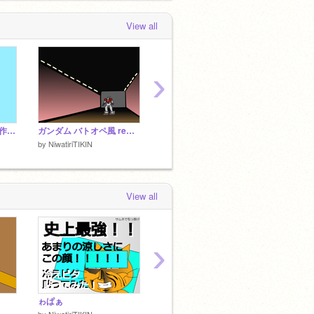
View all
›
猫を改造して謎生物を作ろう remix
ガンダム バトオペ風 remix
イラコン第二弾! remix
動くあ
by
NiwatiriTIKIN
by
NiwatiriTIKIN
by
Niwat
View all
›
ゎぱぁ
City World 街を作るゲーム 日本語訳
焼肉屋
by
NiwatiriTIKIN
by
yuju1018
by
ucyu