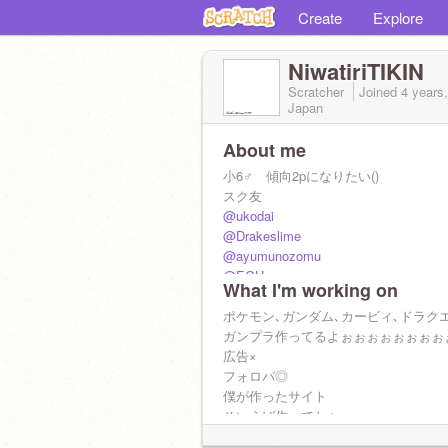
Create
Explore
NiwatiriTIKIN
Scratcher
Joined
4 years
Japan
About me
小6♂ 傾向2pになりたい()
スク友
@ukodai
@Drakeslime
@ayumunozomu
@EGUyu-
What I'm working on
@JastHat
@TKGkun
ポケモン､ガンダム､カービィ､ドラク
@Oganian5
ガンプラ作ってるよぉぉぉぉぉぉぉぉ
リア友
広告×
@Reo0
フォロバ◎
サブ垢
僕が作ったサイト
@The_Final_TIKIN
そいえば作ってた↓
サブサブ垢
https://tori.1web.jp/