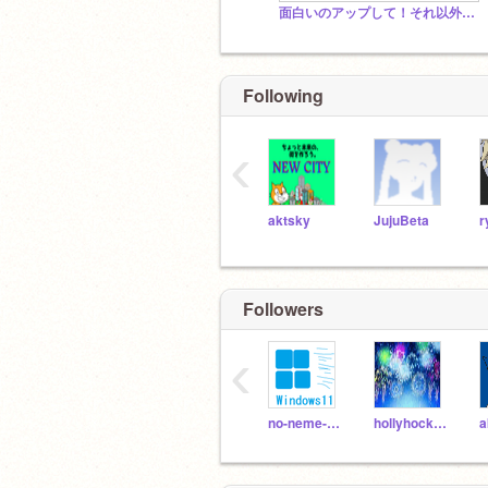
面白いのアップして！それ以外でもいいよ！
Following
‹
aktsky
JujuBeta
r
Followers
‹
no-neme-user
hollyhock-aoi
a