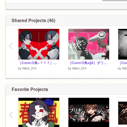
2025 09/24 New Scratcher→Scratcher
2026 07/31 フォロワー様140人↑m(_ _)m
音域メモ（中央ハ＝C4）
歌唱可能：C3〜A6
Shared Projects (46)
イラスト→
発声可能：G2〜C8（ピアノの最高音）
@3question
低音域特訓中の高音厨
‹
［Cover/2鳥×？？？］アイデンティティ（identity）+3key/Kanaria
［Cover/2鳥※§8］ずうっといっしょ！（歌い直し）/キタニタツヤ
by
Nitori_210
by
Nitori_210
by
Nit
Favorite Projects
‹