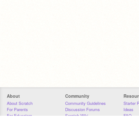
About
Community
Resour
About Scratch
Community Guidelines
Starter 
For Parents
Discussion Forums
Ideas
For Educators
Scratch Wiki
FAQ
For Developers
Statistics
Downloa
Our Team
Contact
Donors