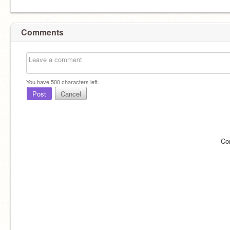
Comments
You have
500
characters left.
Post
Cancel
Co