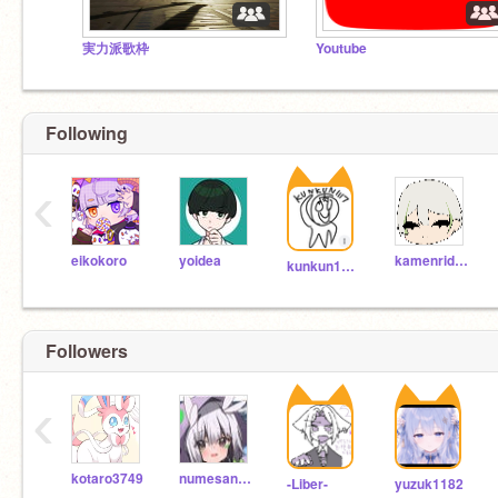
実力派歌枠
Youtube
Following
‹
eikokoro
yoidea
kamenriderridaisu
kunkun1117
Followers
‹
kotaro3749
numesan_2115
-Liber-
yuzuk1182