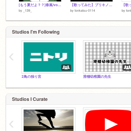
[もう夏だよ？？]春嵐/vocal：茄子野 歌ってみた
【歌ってみた】ブリキノダンス
by
_139_
by
tonkatsu-0114
by
ton
Studios I'm Following
‹
2鳥の独り言
滑稽幼稚園の先生
Studios I Curate
‹