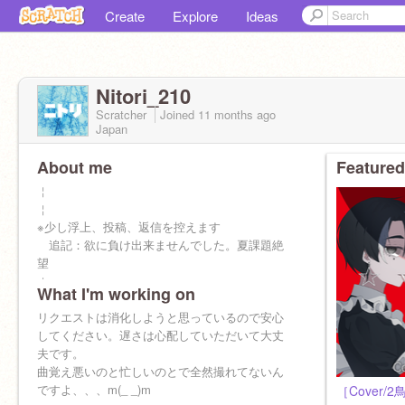
Create
Explore
Ideas
Nitori_210
Scratcher
Joined
11 months
ago
Japan
About me
Featured
￤
￤
※少し浮上、投稿、返信を控えます
追記：欲に負け出来ませんでした。夏課題絶
望
￤
What I'm working on
￤
2鳥です。なんか歌ってる奴です。
リクエストは消化しようと思っているので安心
現役音楽部員
してください。遅さは心配していただいて大丈
りう。さん、ずまさん、財部亮治さんを尊敬
夫です。
曲覚え悪いのと忙しいのとで全然撮れてないん
2025 09/09 Scratch参加
ですよ、、、m(_ _)m