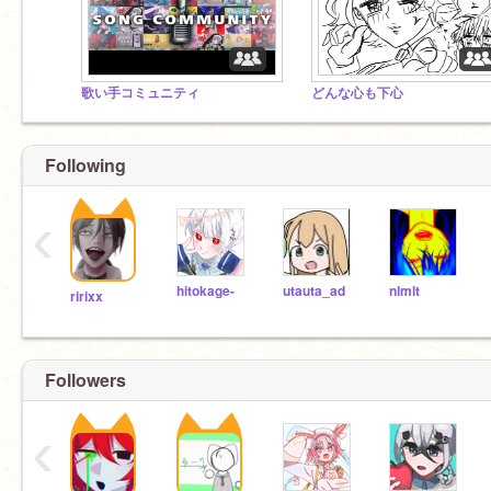
歌い手コミュニティ
どんな心も下心
Following
‹
hitokage-
utauta_ad
nlmlt
ririxx
Followers
‹