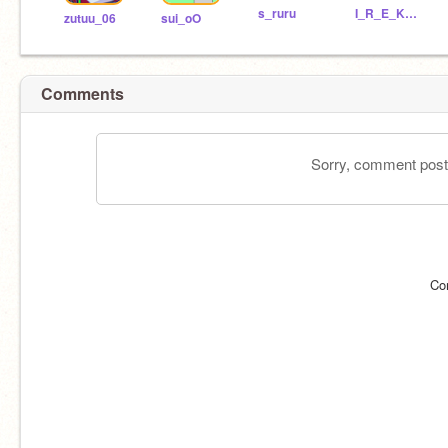
s_ruru
I_R_E_K_A_-_o0
zutuu_06
sui_oO
Comments
Sorry, comment postin
Co