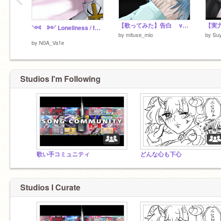
【歌ってみた】告白 vocal by 光星澪
༺ ༻ Loneliness / feat.ノア・ヴェイル
by
mituse_mio
by
Su
by
N0A_Va1e
Studios I'm Following
歌い手コミュニティ
どんな心も下心
Studios I Curate