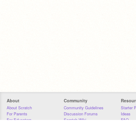
About
Community
Resour
About Scratch
Community Guidelines
Starter 
For Parents
Discussion Forums
Ideas
For Educators
Scratch Wiki
FAQ
For Developers
Statistics
Downloa
Our Team
Contact