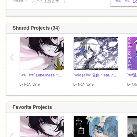
今日も「救済」と称して
next⇒『 ノアの生態とか 』
༺ ༻ Lone
地球で自由気ままに過ごしている________
らしい
100f 2026/2/12 てんきゅ
150f 2026/2/23 べりてんきゅ
300f 2026/7/21 ゔぇりいいいてんきゅ
Shared Projects (34)
#フィアンセ#眠れぬ子羊#みんな動物園
‹
༺ ༻ Loneliness / feat.ノア・ヴェイル
༺ʚ†ɞ༻ 告白 / feat.ノア・ヴェイル
by
N0A_Va1e
by
N0A_Va1e
by
N0
Favorite Projects
‹