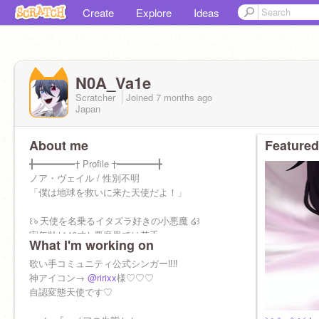
Create
Explore
Ideas
N0A_Va1e
Scratcher
Joined
7 months
ago
Japan
About me
Featured
╋━━━━━━━† Profile †━━━━━━━╋
ノア・ヴェイル / 性別不明
「僕は地球を救いに来た天使だよ！」
꒰ঌ 天使を名乗るイタズラ好きの小悪魔 ໒꒱
実年齢†140才† 悪魔界では若手∞p
What I'm working on
╋ FanName：ノアの嫁
╋ FanMark：†ʚɞ
歌い手コミュニティ公式シンガー‼️‼️
╋ FanArt：不純物
神アイコン→
@ririxx
様♡♡♡
自認変態天使です♡
イタズラ好きな小悪魔。