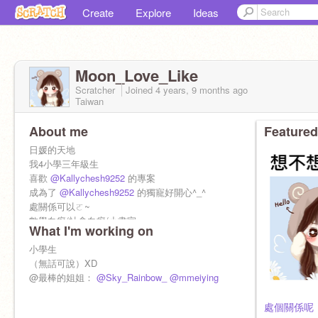
Create
Explore
Ideas
Moon_Love_Like
Scratcher
Joined
4 years, 9 months
ago
Taiwan
About me
Featured
日媛的天地
我4小學三年級生
喜歡
@Kallychesh9252
的專案
成為了
@Kallychesh9252
的獨寵好開心^_^
處關係可以ㄛ~
數學白癡/社會白癡/小畫家
What I'm working on
別名：媛媛
#對我好我就對你好，對我不好我就對你不好
小學生
p.s.別叫我露聲露臉；我很可愛就對了（嘎滴ㄅ
（無話可說）XD
XD
@最棒的姐姐：
@Sky_Rainbow_
@mmeiying
處個關係呢