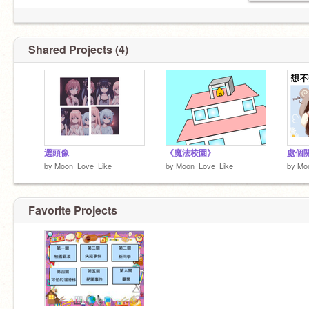
Shared Projects (4)
選頭像
《魔法校園》
處個
by
Moon_Love_Like
by
Moon_Love_Like
by
Mo
Favorite Projects