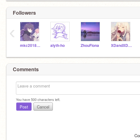
Followers
‹
mkc2018059b
alyth-ho
ZhouFiona
XDandXDandXDagainXD
Comments
You have
500
characters left.
Post
Cancel
Co