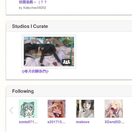
校園遊戲～（？？
by
Kallychesh9252
Studios I Curate
ღ春月的關係們ღ
Following
‹
sonia971212
s201715073
mabove
XDandXDandXDagainXD