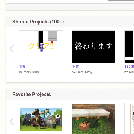
Shared Projects (100+)
‹
1階
予告
125
by
Marx-Kirby
by
Marx-Kirby
by
Mar
Favorite Projects
‹