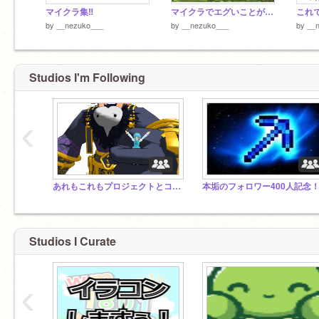
マイクラ集‼︎
マイクラでエグいことがぁ…
これで
by
__nezuko___
by
__nezuko___
by
__
Studios I'm Following
‹
あれもこれもプロジェクトとコメントを入れまくるスタジオ
Studios I Curate
‹