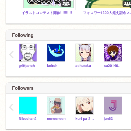
イラストコンテスト開催!!!!!!!!!!
フォロワー1300人超え
Following
‹
griffpatch
keitoh
achutaku
su2014080902
Followers
‹
Nikochan2
eeneeneen
kuri-pa-2sei
jun63