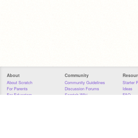
About
Community
Resour
About Scratch
Community Guidelines
Starter 
For Parents
Discussion Forums
Ideas
For Educators
Scratch Wiki
FAQ
For Developers
Statistics
Downloa
Our Team
Contact
Donors
Jobs
Donate