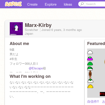
Create
Explore
Ideas
Marx-Kirby
Scratcher
Joined
6 years, 3 months
ago
Japan
About me
Featured
9歳
男だよ
4年生
フォロワー300人目⇩
@Elscapo
様
フォロワー301人目⇩
What I'm working on
@manekineko7
様
フォロワー302人目⇩
ないないないないないないないないないないな
いないないななーーーーーーーーーーーーーー
@ws20091702
様
ーーーーーーーーー。ー。ーーーーーーーー
い。