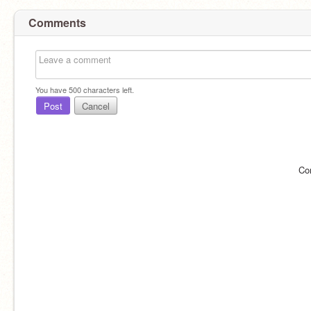
Comments
You have
500
characters left.
Post
Cancel
Co