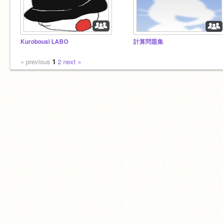
Kurobousi LABO
計算問題集
« previous
1
2
next »