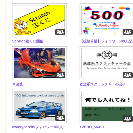
Scratch宝くじ開催!
【拡散希望
車改造
鉄道系スクラッチャーの会©
civictyperek9フォロワー100人記念
⚡ZERO_5631⚡