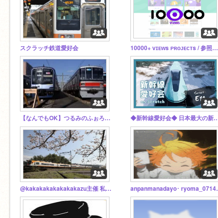
スクラッチ鉄道愛好会
10000+ ᴠɪᴇᴡs ᴘʀᴏᴊᴇᴄᴛs / 参照数1万超えプロジェクトを追加しよう！
【なんでもOK】つるみのふぉろわーすたじお
◆新幹線愛好会◆ 日本最大の新
@kakakakakakakakazu主催 私鉄フォトコン‼︎
anpanmanadayo･ r