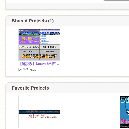
Shared Projects (1)
【解説系】Scratchの変更点 / Changes to Scratch
by
M-71-sub
Favorite Projects