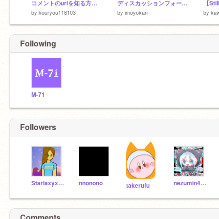
コメントのurlを知る方法！
ディスカッションフォーラムなどのメモ
by
kouryou118103
by
imoyokan
by
kaw
Following
M-71
Followers
Starlaxyxara
nnonono
nezumin43109
takerufu
Comments