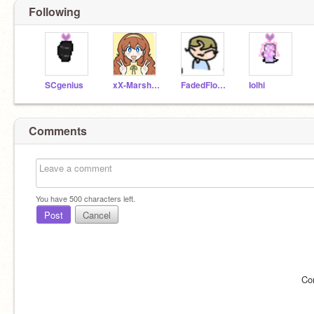
Following
SCgenius
xX-MarshyMellow-Xx
FadedFlower
Iolhi
Comments
You have
500
characters left.
Post
Cancel
Co