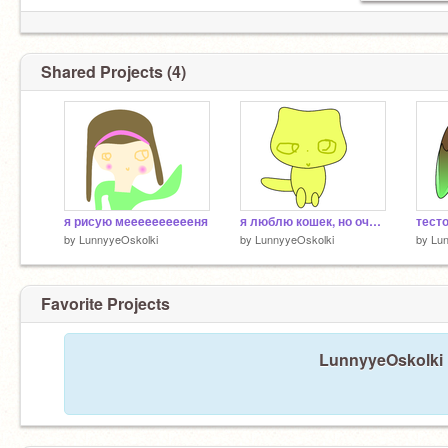
Shared Projects (4)
я рисую меeeeeeeeeeня
я люблю кошек, но очень плохо рисую их, ха-ха
тест
by
LunnyyeOskolki
by
LunnyyeOskolki
by
Lun
Favorite Projects
LunnyyeOskolki h