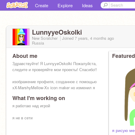
Create
Explore
Ideas
LunnyyeOskolki
New Scratcher
Joined
7 years, 4 months
ago
Russia
About me
Featured
Здравствуйте! Я LunnyyeOskolki Пожалуйста,
следите и проверяйте мои проекты! Спасибо!!
изображение профиля, созданное с помощью
xX-MarshyMellow-Xx icon maker но изменил я
What I'm working on
мое настоящее имя Липа!
я работаю над игрой
я не в сети
я рисую м