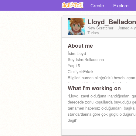
Create
Explore
Lloyd_Bellado
New Scratcher
Joined
4 
Turkey
About me
İsim:Lloyd
Soy isim:Belladonna
Yaş:15
Cinsiyet:Erkek
Bilgileri burdan alın(çünkü hesabı açan 
üşengeç)https://supposeakid.fandom.c
What I'm working on
Küçük bilgi:Nazik, sıcakkanlı biri.
“Lloyd, zayıf olduğuna inandığından, g
derecede zorlu koşullarda büyüdüğü g
tamamen habersiz olduğundan, başkala
standartlarına göre çok güçlü olduğunu
değil”