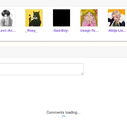
-Levi--Ackerman
_Rosy_
-Sad-Boy-
Usagi--Tsukino
-Ninja-Lloyd-
Comments loading...