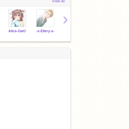
View all
›
Alice-OwO
-x-Ellery-x-
-_Menhera-Chan_-
Evcil_Kurt