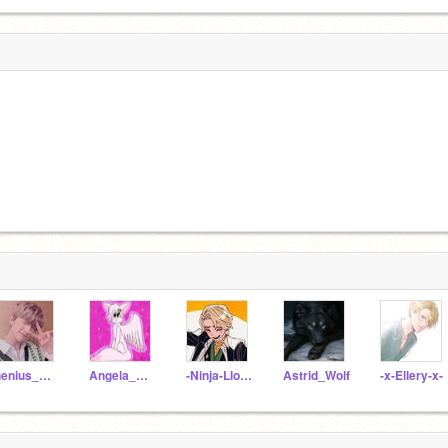
Genius_Girl_12
Angela_Meow
-Ninja-Lloyd-
Astrid_Wolf
-x-Ellery-x-