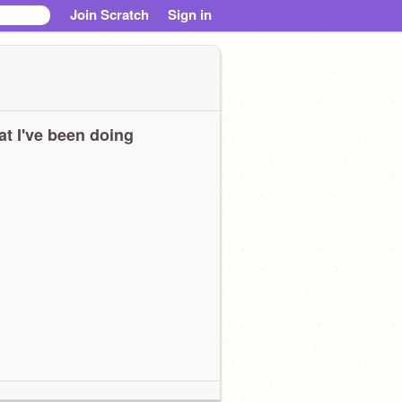
Join Scratch
Sign in
t I've been doing