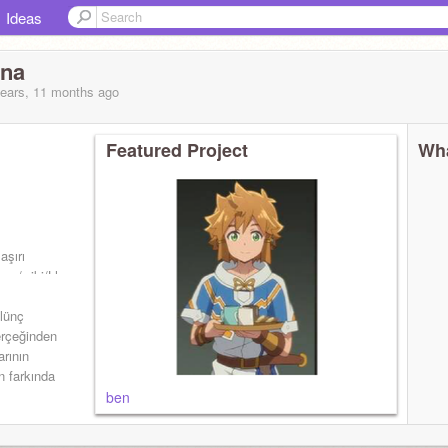
Ideas
nna
years, 11 months
ago
Featured Project
Wha
aşırı
om/wiki/Lloyd_Belladonna
ülünç
erçeğinden
rının
n farkında
ben