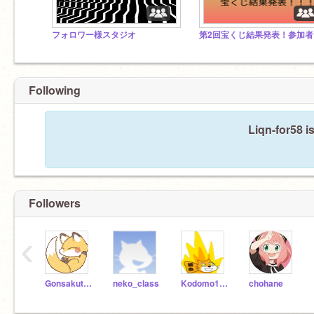
フォロワー様スタジオ
第2
Following
Liqn-for58 i
Followers
‹
Gonsakuteam
neko_class
Kodomo1253
chohane