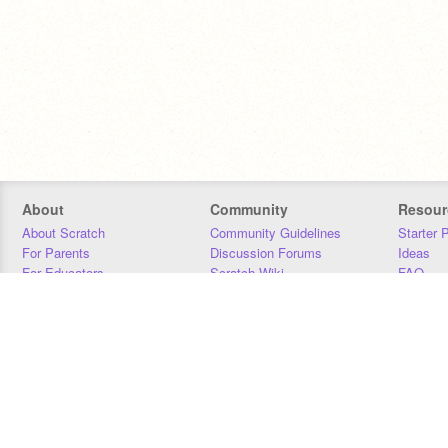
About
Community
Resour
About Scratch
Community Guidelines
Starter 
For Parents
Discussion Forums
Ideas
For Educators
Scratch Wiki
FAQ
For Developers
Statistics
Downloa
Our Team
Contact
Donors
Jobs
Donate