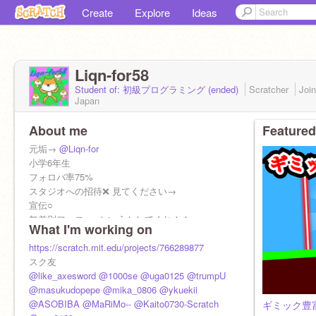
Create
Explore
Ideas
Liqn-for58
Student of: 初級プログラミング (ended)
Scratcher
Joi
Japan
About me
Featured
元垢→
@Liqn-for
小学6年生
フォロバ率75%
スタジオへの招待❌ 見てください→
宣伝○
無差別フォロー○というかしてくれ！！
What I'm working on
スク友大歓迎
特にフォローしてほしい人
https://scratch.mit.edu/projects/766289877
@like_axesword
スク友
←陣取りゲームは神ってます
@1000se
@like_axesword
←傾向に乗ったことがある男
@1000se
@uga0125
@trumpU
@trumpU
@masukudopepe
←作品のクオリティーがすごい
@mika_0806
@ykuekii
@ASOBIBA
@MaRiMo--
@Kaito0730-Scratch