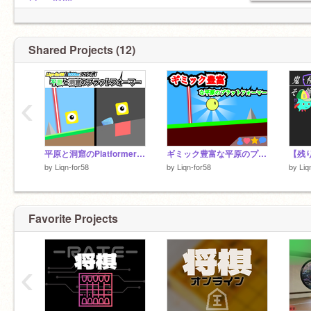
@-__-8120
Shared Projects (12)
‹
平原と洞窟のPlatformer/プラットフォーマー[Liqn-for58と1000seのコラボ作品！]
ギミック豊富な平原のプラットフォーマー(超簡単)
by
Liqn-for58
by
Liqn-for58
by
Liq
Favorite Projects
‹