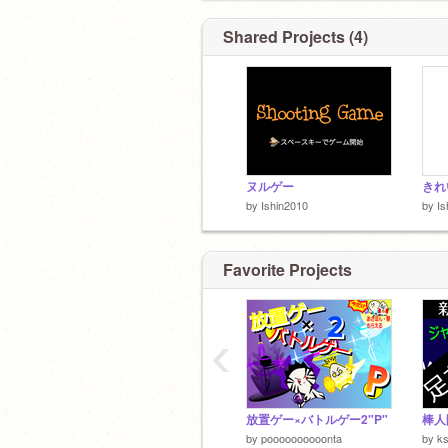
Shared Projects (4)
ヌルゲー
きれ
by
Ishin2010
by
Is
Favorite Projects
‹
放置ゲー×バトルゲー2"P"
棒人
by
poooooooooonta
by
ks