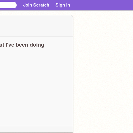
Join Scratch
Sign in
t I've been doing