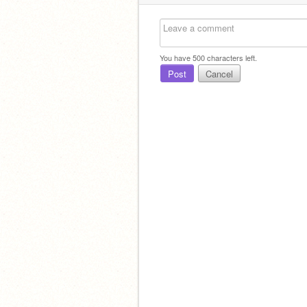
You have
500
characters left.
Post
Cancel