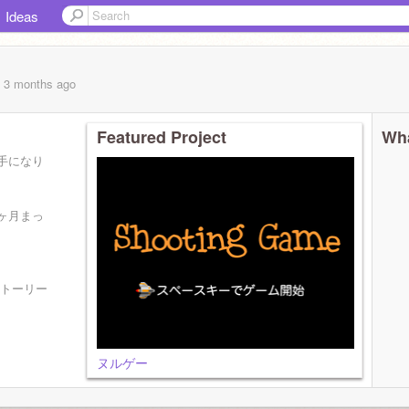
Ideas
, 3 months
ago
Featured Project
Wha
手になり
ヶ月まっ
ストーリー
ヌルゲー