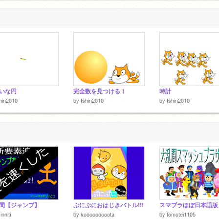
いな円
完全数を見つける！
時計
hin2010
by
Ishin2010
by
Ishin2010
間【ジャンプ】
ぷにぷにおはじきバトル!!!
スマブラほぼ日本語版
inniti
by
kooooooooota
by
tomotei1105