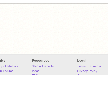
ity
Resources
Legal
y Guidelines
Starter Projects
Terms of Service
on Forums
Ideas
Privacy Policy
iki
FAQ
Cookies
Download
DMCA
Contact Us
DSA Requirements
MIT Accessibility