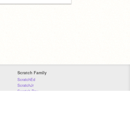
Scratch Family
ScratchEd
ScratchJr
Scratch Day
Scratch Conference
Scratch Foundation