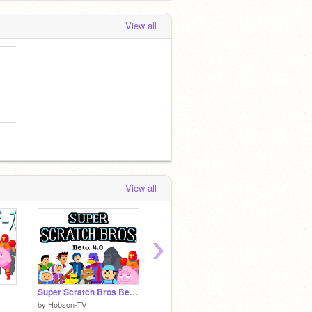
View all
View all
›
Super Scratch Bros Beta 4.0
STAGE15 ボスキャラを作ろう
by
Hobson-TV
by
griffp
by
NikkeiBP