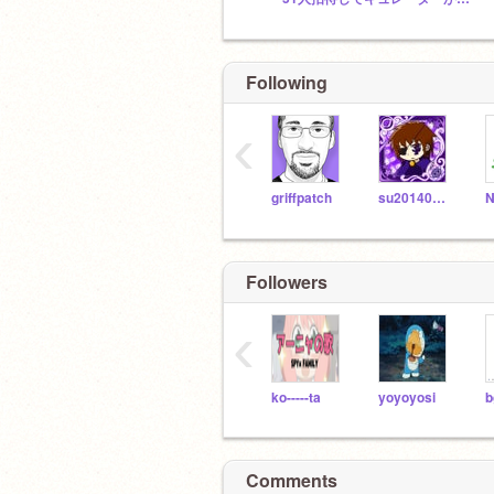
Following
‹
griffpatch
su2014080902
Followers
‹
ko-----ta
yoyoyosi
Comments