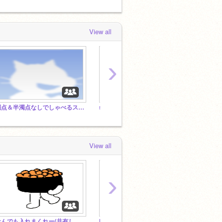
View all
›
濁点＆半濁点なしでしゃべるスタジオ
s-ranger のフォロワーのスタジオ!!
レオナ
View all
›
なんでも入れまくれー(共有してるプロジェクト全部入れて) #games #music
NO WAR 戦争反対！
スマブ