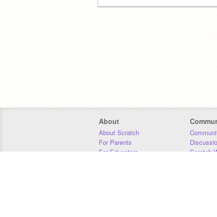
About
Commun
About Scratch
Communit
For Parents
Discussi
For Educators
Scratch W
For Developers
Statistics
Our Team
Donors
Jobs
Donate