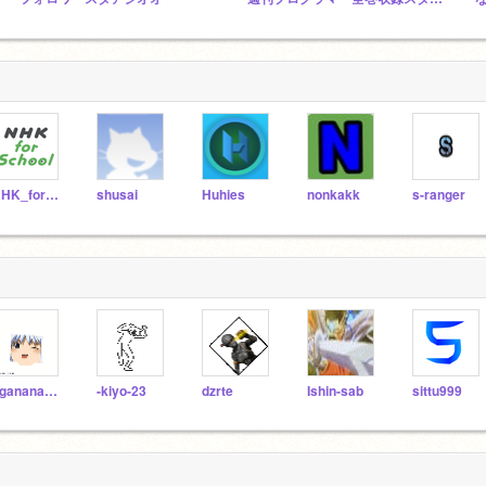
NHK_for_School
shusai
Huhies
nonkakk
s-ranger
bgananakunn2gou
-kiyo-23
dzrte
Ishin-sab
sittu999