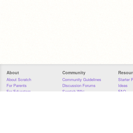
About
Community
Resour
About Scratch
Community Guidelines
Starter 
For Parents
Discussion Forums
Ideas
For Educators
Scratch Wiki
FAQ
For Developers
Statistics
Downloa
Our Team
Contact
Donors
Jobs
Donate