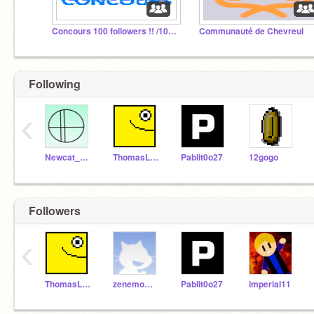
Concours 100 followers !! /100 Followers Contest !!
Communauté de Chevreul
Following
‹
Newcat_ALT
ThomasLego19
Pablit0o27
12gogo
Followers
‹
ThomasLego19
zenemoman
Pablit0o27
imperial11