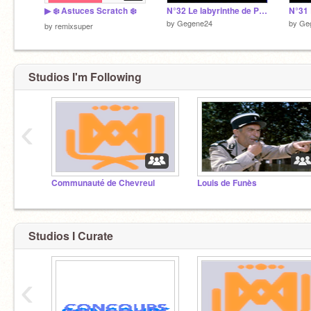
▶ ❄️ Astuces Scratch ❄️
N°32 Le labyrinthe de Pac Man Carré
by
Gegene24
by
Ge
by
remixsuper
Studios I'm Following
‹
Communauté de Chevreul
Louis de Funès
Studios I Curate
‹