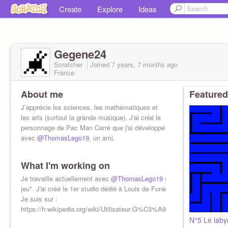
Create
Explore
Ideas
Gegene24
Scratcher
Joined
7 years, 7 months
ago
France
About me
Featured
J’apprécie les sciences, les mathématiques et
les arts (surtout la grande musique). J'ai créé le
personnage de Pac Man Carré que j'ai développé
avec
@ThomasLego19
, un ami.
What I'm working on
Je travaille actuellement avec
@ThomasLego19
sur "PMC: le
jeu". J'ai créé le 1er studio dédié à Louis de Funès de Scratch !
Je suis sur :
https://fr.wikipedia.org/wiki/Utilisateur:G%C3%A9g%C3%A8ne24
N°5 Le laby