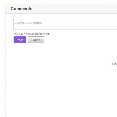
Comments
You have
500
characters left.
Post
Cancel
Co