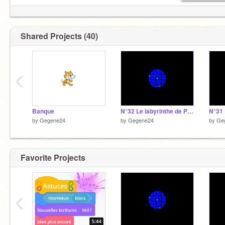
Shared Projects (40)
‹
Banque
N°32 Le labyrinthe de Pac Man Carré
by
Gegene24
by
Gegene24
by
Ge
Favorite Projects
‹