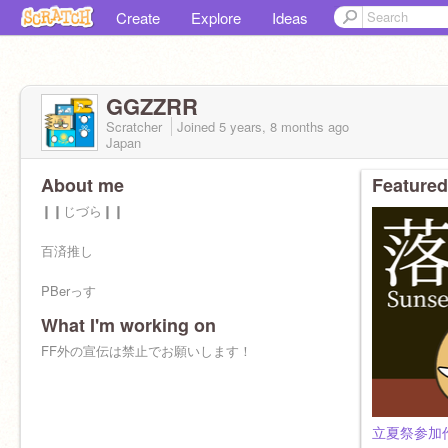
Create
Explore
Ideas
GGZZRR
Scratcher
Joined
5 years, 8 months
ago
Japan
About me
Featured
❙❙じづら❙❙
百済推し
PBerっす
What I'm working on
〇独り言
◤階伯ロスなう◢
FF外の宣伝は禁止でお願いします！