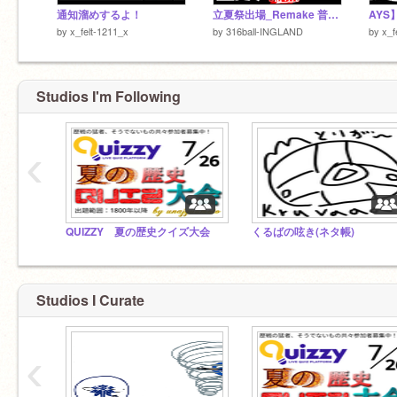
通知溜めするよ！
立夏祭出場_Remake 普墺戦争 Polandball _ Animation Art
by
x_felt-1211_x
by
316ball-INGLAND
by
x_f
Studios I'm Following
‹
QUIZZY 夏の歴史クイズ大会
くるばの呟き(ネタ帳)
Studios I Curate
‹