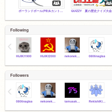
ポーランドボール(PB)&カントリーヒューマンズスタジオ(CH)(再燃)
QUIZZY 夏の歴史クイズ大会
Following
‹
HIJIKI1900
HIJIKI2000
nekonekonihonnsi
0806nagisa
Followers
‹
0806nagisa
nekonekonihonnsi
tamusaku918
RekishiKing