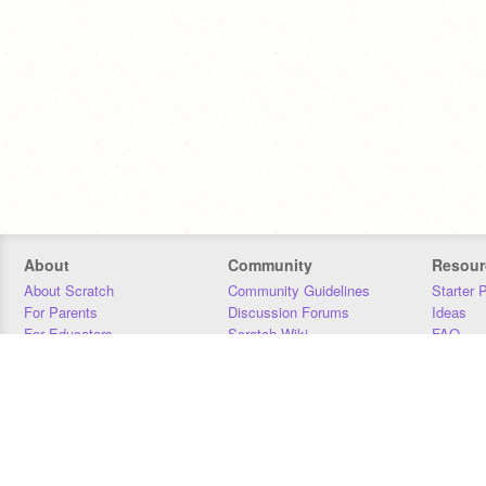
About
Community
Resour
About Scratch
Community Guidelines
Starter 
For Parents
Discussion Forums
Ideas
For Educators
Scratch Wiki
FAQ
For Developers
Statistics
Downloa
Our Team
Contact
Donors
Jobs
Donate