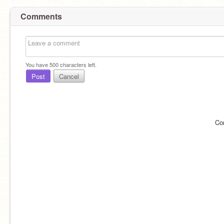
Comments
You have
500
characters left.
Post
Cancel
Co