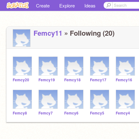
Create
Explore
Ideas
Femcy11
» Following (20)
Femcy20
Femcy19
Femcy18
Femcy17
Femcy16
Femcy8
Femcy7
Femcy6
Femcy5
Femcy4