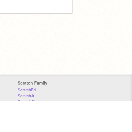
Scratch Family
ScratchEd
ScratchJr
Scratch Day
Scratch Conference
Scratch Foundation