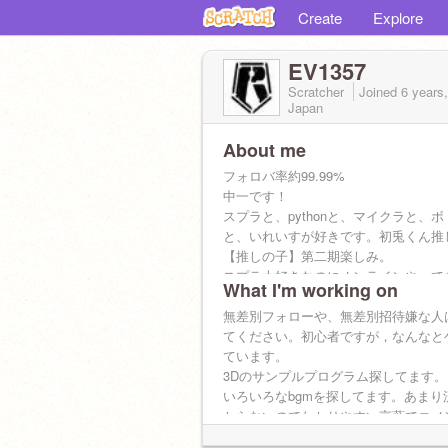
Create
Explore
EV1357
Scratcher
Joined
6 years
Japan
About me
フォロバ率約99.99%
中一です！
スプラと、pythonと、マイクラと、
と、いれいすが好きです。初兎くん推
【推しの子】第二期楽しみ。
スプラ大好きなのにオンラインやってな
What I'm working on
スプラの好きな武器は，スプラローラ
クタシューターレプリカです。ボトム
無差別フォローや、無差別招待嫌な人
なATは、バーグラリードッグとター
てください。初心者ですが，なんなと
です。プロセカやってます。
ています。
3Dのサンプルプログラム探してます。
いろいろなbgmを探してます。あまり
からないのでわかりやすい言葉でコメ
します。