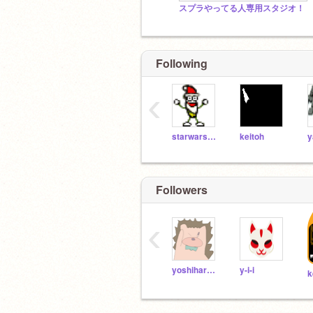
スプラやってる人専用スタジオ！
Following
‹
starwars100
keitoh
y
Followers
‹
yoshiharubros
y-i-i
k