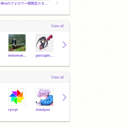
A-Mraのフォロワー様限定スタジオ！！
SPAM!!!!!
View all
›
inotomoking
porcupineschool
NHK_for_School
zyozyo
View all
›
ryo-pi
moutyuu
sunnymoru
sumin248