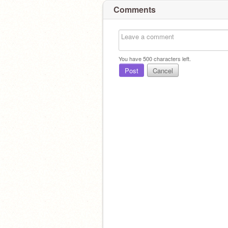
Comments
You have
500
characters left.
Post
Cancel