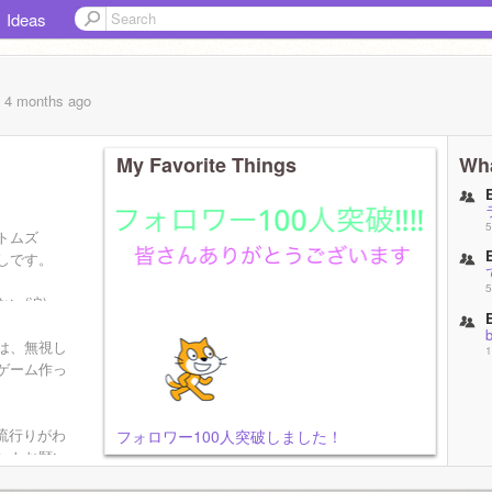
Ideas
, 4 months
ago
My Favorite Things
Wha
5
ボトムズ
しです。
5
い(涙)
ーと，オ
ズの好き
は、無視し
1
ボカスタム
ゲーム作っ
流行りがわ
フォロワー100人突破しました！
ントお願い