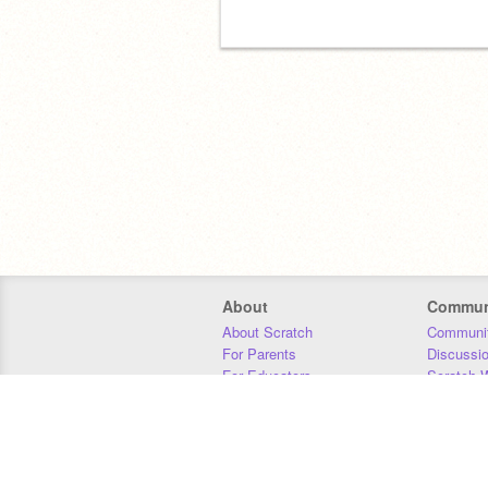
About
Commun
About Scratch
Communit
For Parents
Discussi
For Educators
Scratch W
For Developers
Statistics
Our Team
Donors
Jobs
Donate