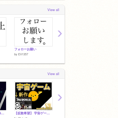
View all
›
フォローお願い
これでボケた！ remix
これでボ
by
EV1357
by
EV1357
by
EV13
View all
›
機動戦士ガンダム MSスクランブル
【拡散希望】 宇宙ゲーム！ universe game
いれりす自己紹介カード！
by
SLq_pt
by
1013-risuna-
by
koha