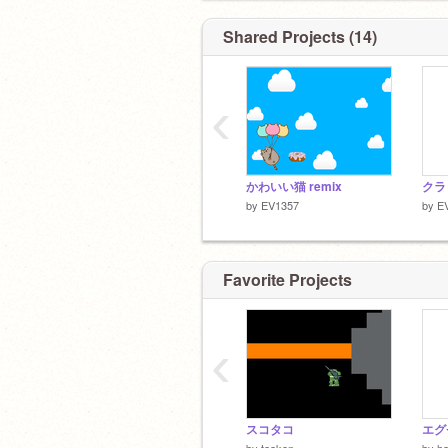
https://scratch.mit.edu/studios/326691
↑このスタジオのマネージャーがリア
Shared Projects (14)
‹
かわいい猫 remix
by
EV1357
by
E
Favorite Projects
‹
スコタコ
エグ
by
taaken
by
ha