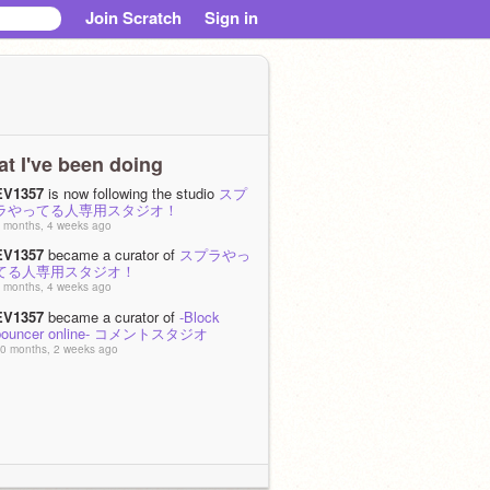
Join Scratch
Sign in
t I've been doing
EV1357
is now following the studio
スプ
ラやってる人専用スタジオ！
 months, 4 weeks ago
EV1357
became a curator of
スプラやっ
てる人専用スタジオ！
 months, 4 weeks ago
EV1357
became a curator of
-Block
bouncer online- コメントスタジオ
0 months, 2 weeks ago