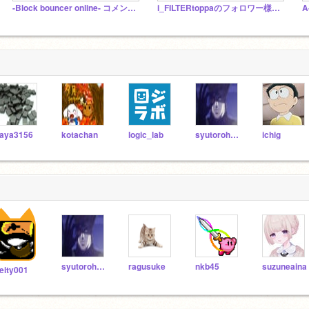
-Block bouncer online- コメントスタジオ
i_FILTERtoppaのフォロワー様限定スタジオ
aya3156
kotachan
logic_lab
syutorohaimu
ichig
syutorohaimu
ragusuke
nkb45
suzuneaina
eity001