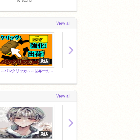
View all
›
～～パンクリッカ～～世界一のパン屋を目指そう！
なんZ[ROM禁止] 第二 #ドットコムなサイトです
Plat
View all
›