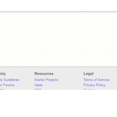
ity
Resources
Legal
y Guidelines
Starter Projects
Terms of Service
on Forums
Ideas
Privacy Policy
iki
FAQ
Cookies
Download
DMCA
Contact Us
DSA Requirements
MIT Accessibility