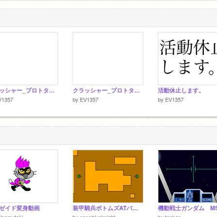
44/curators
友です。
クラッシャー_プロトタイプ_NO.2
クラッシャー_プロトタイプ
活動休止します。
V1357
by
EV1357
by
EV1357
ゼイド変身動画
装甲騎兵ボトムズATバトルシュミレーション
ipamuteki
by
sansblueknight
by
taaken