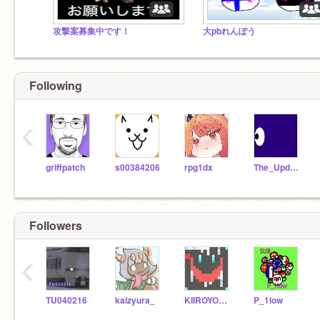
攻撃案募集中です！
大pbれんぽう
Following
‹
griffpatch
s00384206
rpg1dx
The_Updator_Extras
Followers
‹
TU040216
kaizyura_
KIIROYOSHI
P_1low