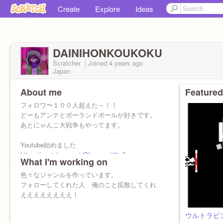
Create
Explore
Ideas
DAINIHONKOUKOKU
Scratcher
Joined
4 years
ago
Japan
About me
Featured
フォロワ〜１００人超えた～！！
どーもアンテとポーランドボールが好きです。
あとにゃんこ大戦争もやってます。
Youtube始めました
https://youtube.com/
@hyoura-ti9iq
?
What I'm working on
feature=shared
色々なジャンルを作っています。
フォローしてくれた人 俺のこと拡散してくれ
ええええええええ！
ウルトラピ