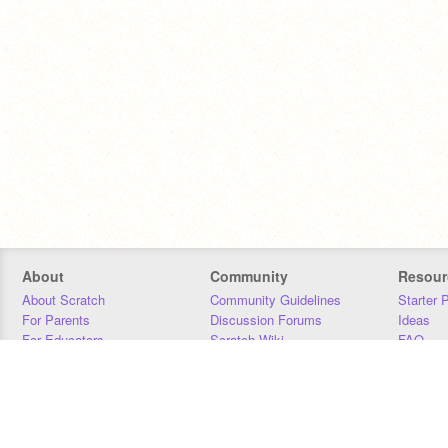
About
Community
Resour
About Scratch
Community Guidelines
Starter 
For Parents
Discussion Forums
Ideas
For Educators
Scratch Wiki
FAQ
For Developers
Statistics
Downloa
Our Team
Contact
Donors
Jobs
Donate