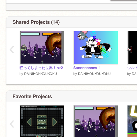
Shared Projects (14)
‹
狂ってしまった世界！ vr2
Sannnnnnnes！
ウル
by
DAINIHONKOUKOKU
by
DAINIHONKOUKOKU
by
DA
Favorite Projects
‹