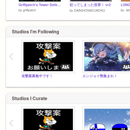
Griffpatch's Tower Defence v1.0
狂ってしまった世界！ vr2
LONG
by
griffpatch
by
-le
by
DAINIHONKOUKOKU
Studios I'm Following
‹
攻撃案募集中です！
エンジョイ勢集まれ！
Studios I Curate
‹