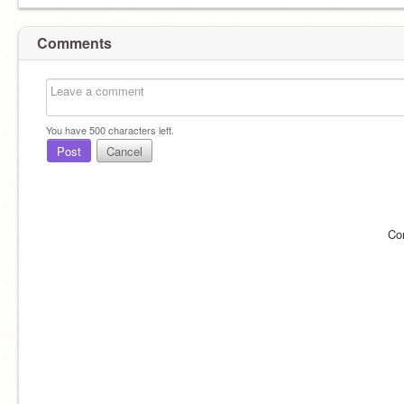
Comments
You have
500
characters left.
Post
Cancel
Co