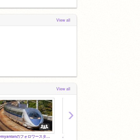
View all
View all
›
@myantanのフォロワースタジオ
みんなで仲良くスタジオ