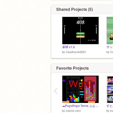
Shared Projects (5)
卓球 v1.0
サッ
by
CarpSuzuki2021
by
C
Favorite Projects
‹
☁PuyoPuyo Tetris ぷよぷよテトリス 旧型
by
cosmo-zero
by
k