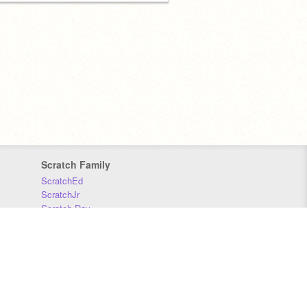
Scratch Family
ScratchEd
ScratchJr
Scratch Day
Scratch Conference
Scratch Foundation