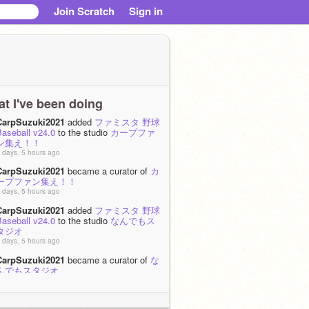
Join Scratch
Sign in
t I've been doing
CarpSuzuki2021
added
ファミスタ 野球
Baseball v24.0
to the studio
カープファ
ン集え！！
 days, 5 hours ago
CarpSuzuki2021
became a curator of
カ
ープファン集え！！
 days, 5 hours ago
CarpSuzuki2021
added
ファミスタ 野球
Baseball v24.0
to the studio
なんでもス
タジオ
 days, 5 hours ago
CarpSuzuki2021
became a curator of
な
んでもスタジオ
 days, 5 hours ago
CarpSuzuki2021
added
ファミスタ 野球
Baseball v24.0
to the studio
野球ファン