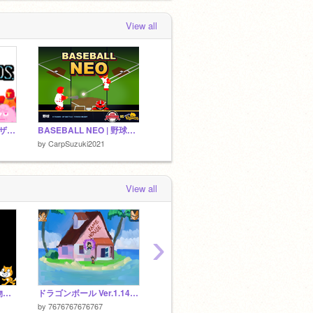
集合！！
 weeks, 5 days ago
View all
CarpSuzuki2021
became a curator of
野
球ファン集合！！
 weeks, 5 days ago
大乱闘スクラッチブラザーズ
BASEBALL NEO | 野球 v34.3
by
CarpSuzuki2021
View all
›
尖塔蘭華 第壱話 「魔物討伐とは」
ドラゴンボール Ver.1.14 改造版
キャラ案 ひろゆき
NEW
by
7676767676767
by
muitirou1105
by
18e5