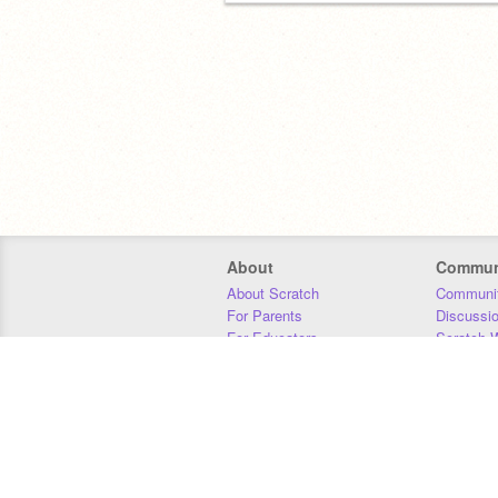
About
Commun
About Scratch
Communit
For Parents
Discussi
For Educators
Scratch W
For Developers
Statistics
Our Team
Donors
Jobs
Donate