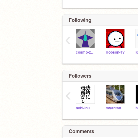
Following
‹
cosmo-zero
Hobson-TV
K
Followers
‹
nobi-inu
myantan
h
Comments