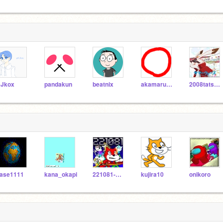
Jkox
pandakun
beatnix
akamaru_prg
2008tatsuru
ase1111
kana_okapi
221081-mishima
kujira10
onikoro