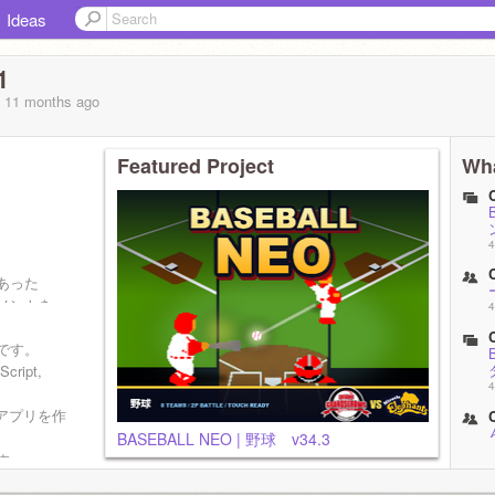
Ideas
1
, 11 months
ago
Featured Project
Wha
4
あった
メントを
4
るかもし
です。
Script,
4
でWebアプリを作
BASEBALL NEO | 野球 v34.3
4
す。