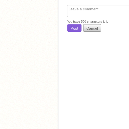
You have
500
characters left.
Post
Cancel