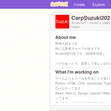
Create
Explore
CarpSuzuki202
Scratcher
Joined
4 years
Japan
About me
野球大好きです。
特に広島東洋カープが好きです。
Scratch歴10年です（2026年現在）。
バグがあったり、変更して欲しい点が
ら、気軽にコメントしてください（コ
What I'm working on
たくさんいただているので、返信遅れ
れませんが...）。
ゲームよりもツールを作ることが多い
Python, HTML, CSS, JavaScript, Type
C++もやってます。
React, Next.js, Django, Laravel
ってます。
フルスタックエンジニアを志していま