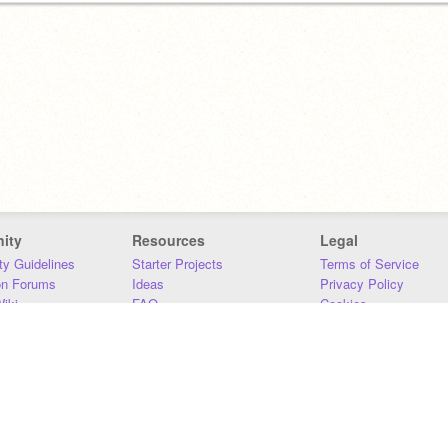
ity
Resources
Legal
y Guidelines
Starter Projects
Terms of Service
on Forums
Ideas
Privacy Policy
iki
FAQ
Cookies
Download
DMCA
Contact Us
DSA Requirements
MIT Accessibility