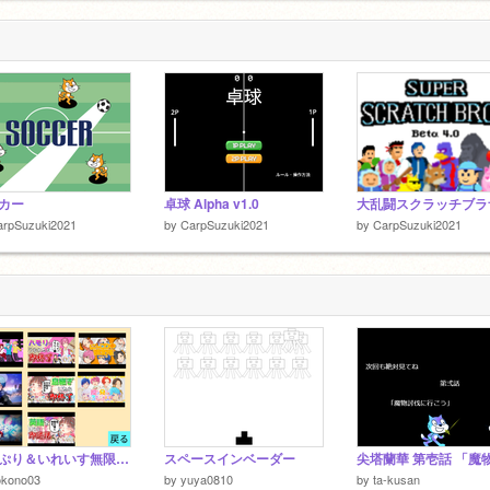
2
2
カー
卓球 Alpha v1.0
arpSuzuki2021
by
CarpSuzuki2021
by
CarpSuzuki2021
すとぷり＆いれいす無限耐久
スペースインベーダー
okono03
by
yuya0810
by
ta-kusan