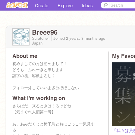
Create
Explore
Ideas
Breee96
Scratcher
Joined
2 years, 3 months
ago
Japan
About me
My Favor
初めましての方は初めまして！
どうも、ぶれーきと申します
誤字の塊。容赦よろしく
フォロー外していいよ多分ほぼこない
What I'm working on
さらばだ、来るときはくるけどね
【気まぐれ人類第一号】
あ、あみだくじと椅子鳥とおにごっこ一気見す
る