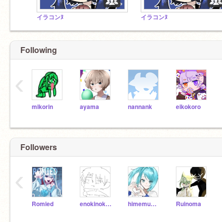
イラコンﾇ
イラコンﾇ
Following
‹
mikorin
ayama
nannank
eikokoro
Followers
‹
Romied
enokinokonn
himemumi724
Ruinoma