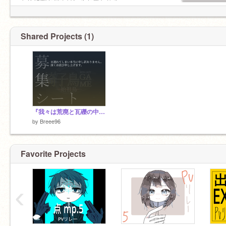
ために割と最近はいると思われる
話しかけに来てくれたっていい
Shared Projects (1)
『我々は荒廃と瓦礫の中から再び反旗を翻すだろう…！！！』
by
Breee96
Favorite Projects
‹