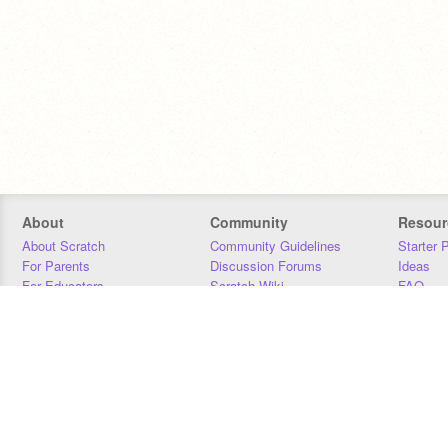
About
Community
Resour
About Scratch
Community Guidelines
Starter 
For Parents
Discussion Forums
Ideas
For Educators
Scratch Wiki
FAQ
For Developers
Statistics
Downloa
Our Team
Contact
Donors
Jobs
Donate