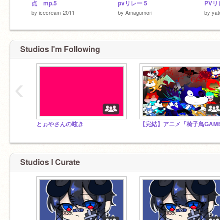
点 mp.5
pvリレー 5
PVリ
by
icecream-2011
by
Amagumori
by
ya
Studios I'm Following
‹
とぉやさんの呟き
Studios I Curate