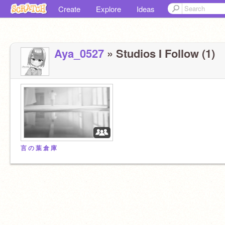
Create
Explore
Ideas
Aya_0527
» Studios I Follow (1)
言 の 葉 倉 庫